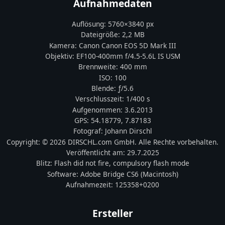
Aufnahmedaten
Auflösung:
5760
×
3840
px
Dateigröße:
2,2 MB
Kamera:
Canon
Canon EOS 5D Mark III
Objektiv:
EF100-400mm f/4.5-5.6L IS USM
Brennweite:
400
mm
ISO:
100
Blende: ƒ/
5.6
Verschlusszeit:
1/400 s
Aufgenommen:
3.6.2013
GPS:
54.18779
,
7.87183
Fotograf:
Johann Dirschl
Copyright:
© 2026 DIRSCHL.com GmbH. Alle Rechte vorbehalten.
Veröffentlicht am:
29.7.2025
Blitz:
Flash did not fire, compulsory flash mode
Software:
Adobe Bridge CS6 (Macintosh)
Aufnahmezeit:
125358+0200
Ersteller