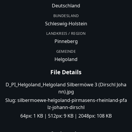
Deutschland
BUNDESLAND
Schleswig-Holstein
LANDKREIS / REGION
Pinneberg
GEMEINDE
Helgoland
File Details
D_PI_Helgoland_Helgoland Silbermöwe 3 (Dirschl Joha
nn).jpg
Slug:
silbermoewe-helgoland-pirmasens-rheinland-pfa
lz-johann-dirschl
64px:
1 KB
| 512px:
9 KB
| 2048px:
108 KB