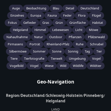
Auge
Beobachtung
Blau
Detail
Deutschland
Einzelnes
Europa
Fauna
Feder
Flora
Flügel
Fokus
Gefieder
Gras
Grün
Grünfläche
Habitat
Helgoland
Himmel
Lebewesen
Licht
Möwe
Nahaufnahme
Natur
Outdoor
Pflanzen
Pfälzerwald
Pirmasens
Porträt
Rheinland-Pfalz
Ruhe
Schnabel
Silbermöwe
Sommer
Sonne
Sonnig
Tag
Tier
Tiere
Tierfotografie
Tierwelt
Umgebung
Vogel
Vogelbild
Vögel
Wiese
Wild
Wildlife
Wildtier
Geo-Navigation
Region
/
Deutschland
/
Schleswig-Holstein
/
Pinneberg
/
Helgoland
LAND