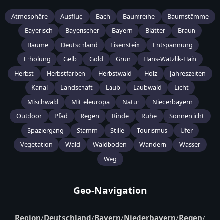
Atmosphäre
Ausflug
Bach
Baumreihe
Baumstämme
Bayerisch
Bayerischer
Bayern
Blätter
Braun
Bäume
Deutschland
Eisenstein
Entspannung
Erholung
Gelb
Gold
Grün
Hans-Watzlik-Hain
Herbst
Herbstfarben
Herbstwald
Holz
Jahreszeiten
Kanal
Landschaft
Laub
Laubwald
Licht
Mischwald
Mitteleuropa
Natur
Niederbayern
Outdoor
Pfad
Regen
Rinde
Ruhe
Sonnenlicht
Spaziergang
Stamm
Stille
Tourismus
Ufer
Vegetation
Wald
Waldboden
Wandern
Wasser
Weg
Geo-Navigation
Region
/
Deutschland
/
Bayern
/
Niederbayern
/
Regen
/