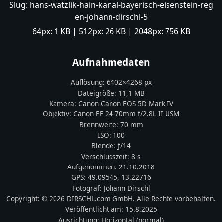
Slug:
hans-watzlik-hain-kanal-bayerisch-eisenstein-reg
en-johann-dirschl-5
64px:
1 KB
| 512px:
26 KB
| 2048px:
756 KB
Aufnahmedaten
Auflösung:
6402
×
4268
px
Dateigröße:
11,1 MB
Kamera:
Canon
Canon EOS 5D Mark IV
Objektiv:
Canon EF 24-70mm f/2.8L II USM
Brennweite:
70
mm
ISO:
100
Blende: ƒ/
14
Verschlusszeit:
8 s
Aufgenommen:
21.10.2018
GPS:
49.09545
,
13.22716
Fotograf:
Johann Dirschl
Copyright:
© 2026 DIRSCHL.com GmbH. Alle Rechte vorbehalten.
Veröffentlicht am:
15.8.2025
Ausrichtung:
Horizontal (normal)