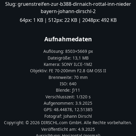
Slug:
gruenstreifen-zur-b388-dirnaich-rottal-inn-nieder
bayern-johann-dirschl-2
64px:
1 KB
| 512px:
22 KB
| 2048px:
492 KB
Aufnahmedaten
Auflösung:
8503
×
5669
px
Dateigröße:
13,1 MB
Kamera:
SONY
ILCE-1M2
Objektiv:
FE 70-200mm F2.8 GM OSS II
Brennweite:
70
mm
ISO:
640
Blende: ƒ/
11
Verschlusszeit:
1/320 s
Aufgenommen:
3.9.2025
GPS:
48.44878
,
12.51385
Fotograf:
Johann Dirschl
Copyright:
© 2026 DIRSCHL.com GmbH. Alle Rechte vorbehalten.
Veröffentlicht am:
4.9.2025
Ausrichtung:
Horizontal (normal)