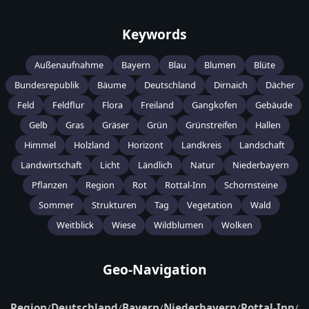
Keywords
Außenaufnahme
Bayern
Blau
Blumen
Blüte
Bundesrepublik
Bäume
Deutschland
Dirnaich
Dächer
Feld
Feldflur
Flora
Freiland
Gangkofen
Gebäude
Gelb
Gras
Gräser
Grün
Grünstreifen
Hallen
Himmel
Holzland
Horizont
Landkreis
Landschaft
Landwirtschaft
Licht
Ländlich
Natur
Niederbayern
Pflanzen
Region
Rot
Rottal-Inn
Schornsteine
Sommer
Strukturen
Tag
Vegetation
Wald
Weitblick
Wiese
Wildblumen
Wolken
Geo-Navigation
Region
/
Deutschland
/
Bayern
/
Niederbayern
/
Rottal-Inn
/