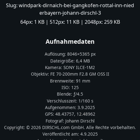
Slug:
windpark-dirnaich-bei-gangkofen-rottal-inn-nied
erbayern-johann-dirschl-3
64px:
1 KB
| 512px:
11 KB
| 2048px:
259 KB
Aufnahmedaten
Auflösung:
8046
×
5365
px
Dateigröße:
6,4 MB
Kamera:
SONY
ILCE-1M2
Objektiv:
FE 70-200mm F2.8 GM OSS II
Brennweite:
91
mm
ISO:
125
Blende: ƒ/
4.5
Verschlusszeit:
1/160 s
Aufgenommen:
3.9.2025
GPS:
48.43757
,
12.48962
Fotograf:
Johann Dirschl
Copyright:
© 2026 DIRSCHL.com GmbH. Alle Rechte vorbehalten.
Veröffentlicht am:
4.9.2025