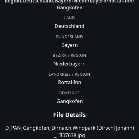
Region
/
Deutschland
/
Bayern
/
Niederbayern
/
Rottal-Inn
/
Gangkofen
LAND
Deutschland
BUNDESLAND
Bayern
BEZIRK / REGION
Niederbayern
LANDKREIS / REGION
Rottal-Inn
GEMEINDE
Gangkofen
File Details
D_PAN_Gangkofen_Dirnaich Windpark (Dirschl Johann)
_1II07638.jpg