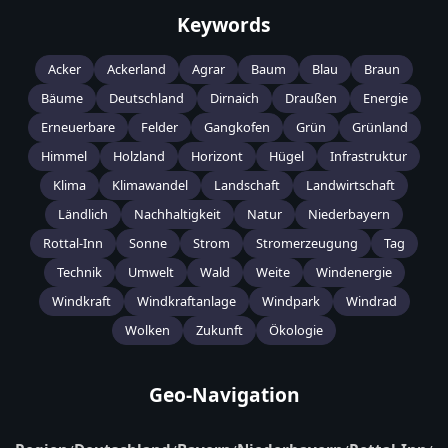
Keywords
Acker
Ackerland
Agrar
Baum
Blau
Braun
Bäume
Deutschland
Dirnaich
Draußen
Energie
Erneuerbare
Felder
Gangkofen
Grün
Grünland
Himmel
Holzland
Horizont
Hügel
Infrastruktur
Klima
Klimawandel
Landschaft
Landwirtschaft
Ländlich
Nachhaltigkeit
Natur
Niederbayern
Rottal-Inn
Sonne
Strom
Stromerzeugung
Tag
Technik
Umwelt
Wald
Weite
Windenergie
Windkraft
Windkraftanlage
Windpark
Windrad
Wolken
Zukunft
Ökologie
Geo-Navigation