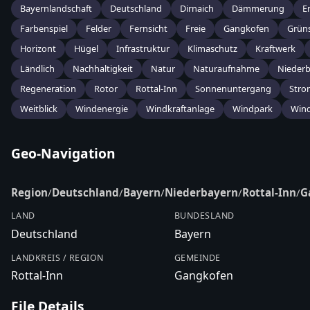
Bayernlandschaft
Deutschland
Dirnaich
Dämmerung
E
Farbenspiel
Felder
Fernsicht
Freie
Gangkofen
Grün
Horizont
Hügel
Infrastruktur
Klimaschutz
Kraftwerk
Ländlich
Nachhaltigkeit
Natur
Naturaufnahme
Nieder
Regeneration
Rotor
Rottal-Inn
Sonnenuntergang
Stro
Weitblick
Windenergie
Windkraftanlage
Windpark
Win
Geo-Navigation
Region
/
Deutschland
/
Bayern
/
Niederbayern
/
Rottal-Inn
/
G
LAND
BUNDESLAND
Deutschland
Bayern
LANDKREIS / REGION
GEMEINDE
Rottal-Inn
Gangkofen
File Details