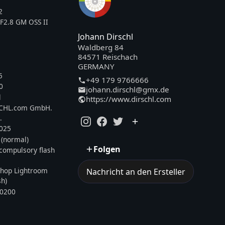
2
F2.8 GM OSS II
Johann Dirschl
Waldberg 84
84571 Reischach
GERMANY
5
+49 179 9766666
0
johann.dirschl@gmx.de
l
https://www.dirschl.com
SCHL.com GmbH.
.
2025
 (normal)
Folgen
, compulsory flash
hop Lightroom
Nachricht an den Ersteller
sh)
0200