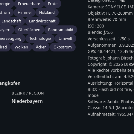
Dateigröße:
5,1 MB
nergie
Erneuerbare
Ernte
Kamera:
SONY
ILCE-1M
strom
Himmel
Holzland
Objektiv:
FE 70-200mm 
Brennweite:
70
mm
Landschaft
Landwirtschaft
ISO:
200
bayern
Oberflächen
Panoramabild
Blende: ƒ/
5.6
merzeugung
Technologie
Umwelt
Verschlusszeit:
1/50 s
Aufgenommen:
3.9.202
drad
Wolken
Äcker
Ökostrom
GPS:
48.44421
,
12.4946
Fotograf:
Johann Dirsch
Copyright:
© 2026 DIR
Alle Rechte vorbehalten
Veröffentlicht am:
4.9.
Ausrichtung:
Horizontal
angkofen
Blitz:
Flash did not fire
BEZIRK / REGION
mode
Niederbayern
Software:
Adobe Photos
Classic 14.5.1 (Macinto
Aufnahmezeit:
195534+