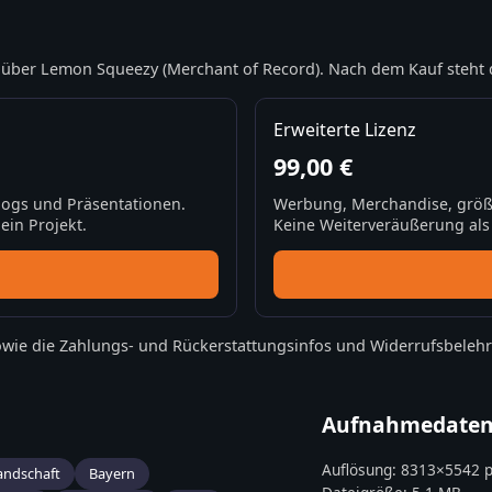
über Lemon Squeezy (Merchant of Record). Nach dem Kauf steht 
Erweiterte Lizenz
99,00 €
Blogs und Präsentationen.
Werbung, Merchandise, größ
ein Projekt.
Keine Weiterveräußerung als S
wie die
Zahlungs- und Rückerstattungsinfos
und
Widerrufsbeleh
Aufnahmedate
Auflösung:
8313
×
5542
p
andschaft
Bayern