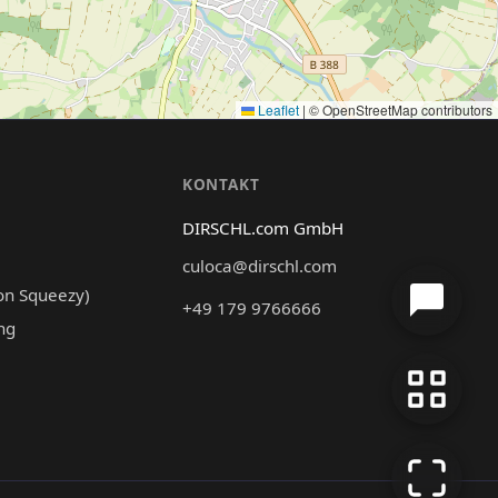
Leaflet
|
© OpenStreetMap contributors
N
KONTAKT
DIRSCHL.com GmbH
culoca@dirschl.com
on Squeezy)
+49 179 9766666
ng