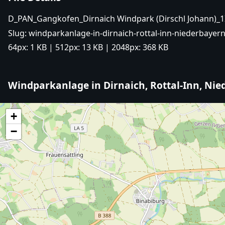
D_PAN_Gangkofen_Dirnaich Windpark (Dirschl Johann)_1
Slug:
windparkanlage-in-dirnaich-rottal-inn-niederbayern
64px:
1 KB
| 512px:
13 KB
| 2048px:
368 KB
Windparkanlage in Dirnaich, Rottal-Inn, Ni
+
−