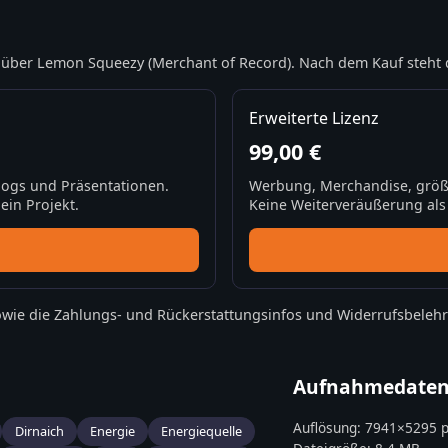
über Lemon Squeezy (Merchant of Record). Nach dem Kauf steht 
Erweiterte Lizenz
99,00 €
Blogs und Präsentationen.
Werbung, Merchandise, größ
ein Projekt.
Keine Weiterveräußerung als S
wie die
Zahlungs- und Rückerstattungsinfos
und
Widerrufsbeleh
Aufnahmedate
Auflösung:
7941
×
5295
p
Dirnaich
Energie
Energiequelle