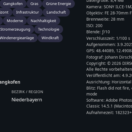
Dateigröße:
8,4 MB
Gangkofen
Gras
Grüne Energie
Kamera:
SONY
ILCE-1M
izont
Infrastruktur
Landschaft
Objektiv:
FE 28-70mm 
Brennweite:
28
mm
Moderne
Nachhaltigkeit
ISO:
200
Stromerzeugung
Technologie
Blende: ƒ/
10
Windenergieanlage
Windkraft
Verschlusszeit:
1/100 s
Aufgenommen:
3.9.202
GPS:
48.44089
,
12.4908
Fotograf:
Johann Dirsch
Copyright:
© 2026 DIR
Alle Rechte vorbehalten
Veröffentlicht am:
4.9.
Ausrichtung:
Horizontal
angkofen
Blitz:
Flash did not fire
BEZIRK / REGION
mode
Niederbayern
Software:
Adobe Photos
Classic 14.5.1 (Macinto
Aufnahmezeit:
182323+