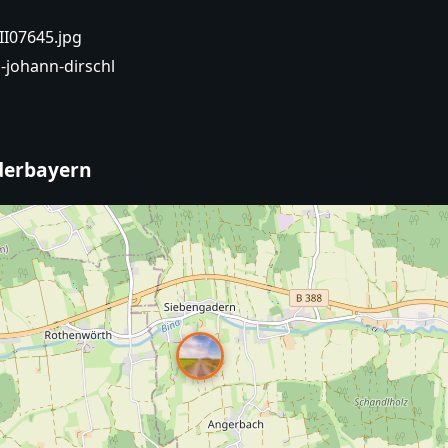
II07645.jpg
-johann-dirschl
ederbayern