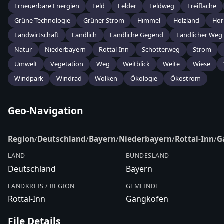
Erneuerbare Energien
Feld
Felder
Feldweg
Freifläche
Grüne Technologie
Grüner Strom
Himmel
Holzland
Hor
Landwirtschaft
Ländlich
Ländliche Gegend
Ländlicher Weg
Natur
Niederbayern
Rottal-Inn
Schotterweg
Strom
Umwelt
Vegetation
Weg
Weitblick
Weite
Wiese
Windpark
Windrad
Wolken
Ökologie
Ökostrom
Geo-Navigation
Region
/
Deutschland
/
Bayern
/
Niederbayern
/
Rottal-Inn
/
G
LAND
BUNDESLAND
Deutschland
Bayern
LANDKREIS / REGION
GEMEINDE
Rottal-Inn
Gangkofen
File Details