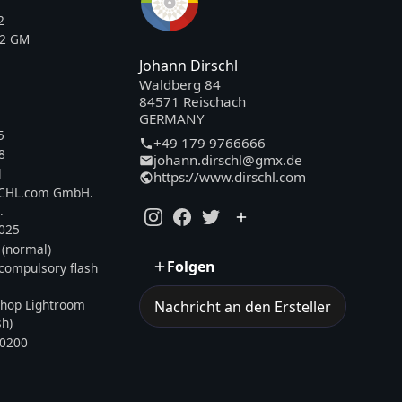
2
F2 GM
Johann Dirschl
Waldberg 84
84571 Reischach
GERMANY
5
+49 179 9766666
8
johann.dirschl@gmx.de
l
https://www.dirschl.com
SCHL.com GmbH.
.
2025
 (normal)
Folgen
, compulsory flash
hop Lightroom
Nachricht an den Ersteller
sh)
0200