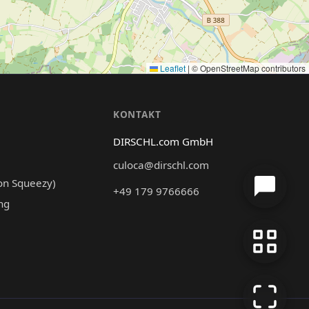
Leaflet
|
© OpenStreetMap contributors
N
KONTAKT
DIRSCHL.com GmbH
culoca@dirschl.com
on Squeezy)
+49 179 9766666
ng