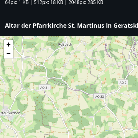
64px:
1 KB
| 512px:
18 KB
| 2048px:
285 KB
Altar der Pfarrkirche St. Martinus in Gerats
+
−