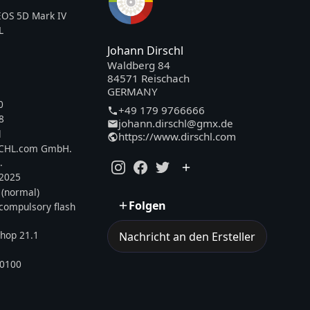
OS 5D Mark IV
L
Johann Dirschl
Waldberg 84
84571 Reischach
GERMANY
0
+49 179 9766666
8
johann.dirschl@gmx.de
l
https://www.dirschl.com
SCHL.com GmbH.
.
.2025
 (normal)
Folgen
, compulsory flash
hop 21.1
Nachricht an den Ersteller
0100