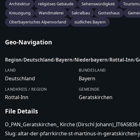
Architektur
religiöses Gebäude
Sehenswürdigkeit
Tourism
Kreuzigung
Wandmalerei
Sakralbau
Gotteshaus
Gemei
Oberbayerisches Alpenvorland
südliches Bayern
Geo-Navigation
Region
/
Deutschland
/
Bayern
/
Niederbayern
/
Rottal-Inn
/
G
LAND
BUNDESLAND
Deutschland
Bayern
LANDKREIS / REGION
GEMEINDE
Rottal-Inn
Geratskirchen
File Details
D_PAN_Geratskirchen_ Kirche (Dirschl Johann)_IT6A5836
Slug:
altar-der-pfarrkirche-st-martinus-in-geratskirchen-