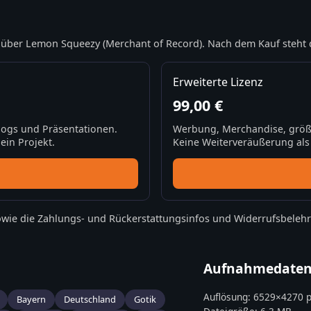
über Lemon Squeezy (Merchant of Record). Nach dem Kauf steht 
Erweiterte Lizenz
99,00 €
Blogs und Präsentationen.
Werbung, Merchandise, größ
ein Projekt.
Keine Weiterveräußerung als S
wie die
Zahlungs- und Rückerstattungsinfos
und
Widerrufsbeleh
Aufnahmedate
Auflösung:
6529
×
4270
p
Bayern
Deutschland
Gotik