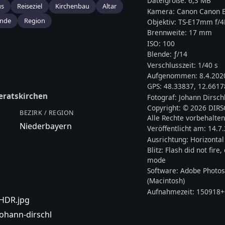
Dateigröße:
6,3 MB
us
Reiseziel
Kirchenbau
Altar
Kamera:
Canon
Canon E
nde
Region
Objektiv:
TS-E17mm f/4
Brennweite:
17
mm
ISO:
100
Blende: ƒ/
14
Verschlusszeit:
1/40 s
Aufgenommen:
8.4.202
GPS:
48.33837
,
12.6617
eratskirchen
Fotograf:
Johann Dirsch
Copyright:
© 2026 DIR
BEZIRK / REGION
Alle Rechte vorbehalten
Niederbayern
Veröffentlicht am:
14.7
Ausrichtung:
Horizontal
Blitz:
Flash did not fire
mode
Software:
Adobe Photos
(Macintosh)
Aufnahmezeit:
150918+
-HDR.jpg
johann-dirschl