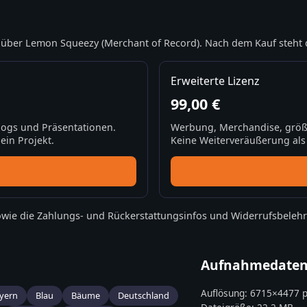
über Lemon Squeezy (Merchant of Record). Nach dem Kauf steht 
Erweiterte Lizenz
99,00 €
Blogs und Präsentationen.
Werbung, Merchandise, größ
ein Projekt.
Keine Weiterveräußerung als S
wie die
Zahlungs- und Rückerstattungsinfos
und
Widerrufsbeleh
Aufnahmedate
Auflösung:
6715
×
4477
p
yern
Blau
Bäume
Deutschland