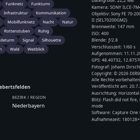
Dateigröße:
22,2 MB
Funknetz
Funkturm
Kamera:
SONY
ILCE-7M
Infrastruktur
Kommunikation
Objektiv:
Sony FE 70-2
II (SEL70200GM2)
Mobilfunknetz
Nacht
Natur
Brennweite:
147
mm
Rottenstuben
Ruhig
ISO:
400
Blende: ƒ/
2.8
ndeturm
Signal
Silhouette
Verschlusszeit:
1/60 s
n
Wald
Weitblick
Aufgenommen:
11.11.2
GPS:
48.40732
,
12.8757
Fotograf:
Johann Dirsch
Copyright:
© 2026 DIR
Alle Rechte vorbehalten
Veröffentlicht am:
20.7
ebertsfelden
Ausrichtung:
Horizontal
BEZIRK / REGION
Blitz:
Flash did not fire
Niederbayern
mode
Software:
Capture One 
Aufnahmezeit:
180128+