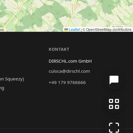
Leaflet
|
© OpenStreetMap contributors
N
KONTAKT
DIRSCHL.com GmbH
culoca@dirschl.com
on Squeezy)
+49 179 9766666
ng