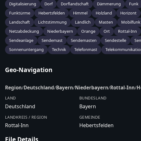
Digitalisierung
Dorf
Dorflandschaft
Dämmerung
Funk
Funktürme
Hebertsfelden
Himmel
Holzland
Horizont
Landschaft
Lichtstimmung
Ländlich
Masten
Mobilfunk
Netzabdeckung
Niederbayern
Orange
Ort
Rottal-Inn
Sendeanlage
Sendemast
Sendemasten
Sendestelle
Se
Sonnenuntergang
Technik
Telefonmast
Telekommunikatio
Geo-Navigation
Region
/
Deutschland
/
Bayern
/
Niederbayern
/
Rottal-Inn
/
H
LAND
BUNDESLAND
Deutschland
Bayern
LANDKREIS / REGION
GEMEINDE
Rottal-Inn
Hebertsfelden
File Details