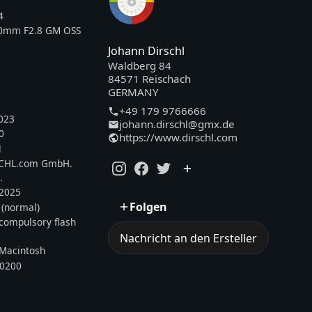
4
00mm F2.8 GM OSS
Johann Dirschl
Waldberg 84
84571 Reischach
GERMANY
+49 179 9766666
023
johann.dirschl@gmx.de
0
https://www.dirschl.com
l
SCHL.com GmbH.
.
.2025
Folgen
 (normal)
, compulsory flash
Nachricht an den Ersteller
Macintosh
0200