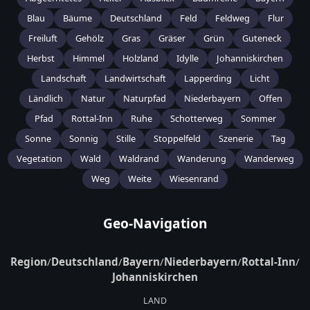
Blau
Bäume
Deutschland
Feld
Feldweg
Flur
Freiluft
Gehölz
Gras
Gräser
Grün
Guteneck
Herbst
Himmel
Holzland
Idylle
Johanniskirchen
Landschaft
Landwirtschaft
Lapperding
Licht
Ländlich
Natur
Naturpfad
Niederbayern
Offen
Pfad
Rottal-Inn
Ruhe
Schotterweg
Sommer
Sonne
Sonnig
Stille
Stoppelfeld
Szenerie
Tag
Vegetation
Wald
Waldrand
Wanderung
Wanderweg
Weg
Weite
Wiesenrand
Geo-Navigation
Region
/
Deutschland
/
Bayern
/
Niederbayern
/
Rottal-Inn
/
Johanniskirchen
LAND