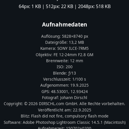
64px:
1 KB
| 512px:
22 KB
| 2048px:
518 KB
Aufnahmedaten
Auflösung:
5828
×
8740
px
Dateigröße:
13,2 MB
Kamera:
SONY
ILCE-7RM5
Objektiv:
FE 12-24mm F2.8 GM
Brennweite:
12
mm
ISO:
200
Blende: ƒ/
13
Verschlusszeit:
1/100 s
Aufgenommen:
19.9.2025
GPS:
48.53001
,
12.93424
Fotograf:
Johann Dirschl
Copyright:
© 2026 DIRSCHL.com GmbH. Alle Rechte vorbehalten.
Veröffentlicht am:
22.9.2025
Blitz:
Flash did not fire, compulsory flash mode
Software:
Adobe Photoshop Lightroom Classic 14.5.1 (Macintosh)
Aufnahmezeit:
150702+0200