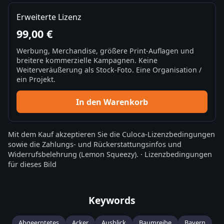
Erweiterte Lizenz
99,00 €
Werbung, Merchandise, größere Print-Auflagen und
breitere kommerzielle Kampagnen. Keine
Weiterveräußerung als Stock-Foto. Eine Organisation /
ein Projekt.
In den Warenkorb
Mit dem Kauf akzeptieren Sie die
Culoca-Lizenzbedingungen
sowie die
Zahlungs- und Rückerstattungsinfos
und
Widerrufsbelehrung
(Lemon Squeezy).
·
Lizenzbedingungen
für dieses Bild
Keywords
Abgeerntetes
Acker
Ausblick
Baumreihe
Bayern