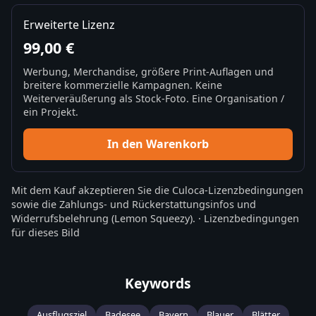
Erweiterte Lizenz
99,00 €
Werbung, Merchandise, größere Print-Auflagen und
breitere kommerzielle Kampagnen. Keine
Weiterveräußerung als Stock-Foto. Eine Organisation /
ein Projekt.
In den Warenkorb
Mit dem Kauf akzeptieren Sie die
Culoca-Lizenzbedingungen
sowie die
Zahlungs- und Rückerstattungsinfos
und
Widerrufsbelehrung
(Lemon Squeezy).
·
Lizenzbedingungen
für dieses Bild
Keywords
Ausflugsziel
Badesee
Bayern
Blauer
Blätter