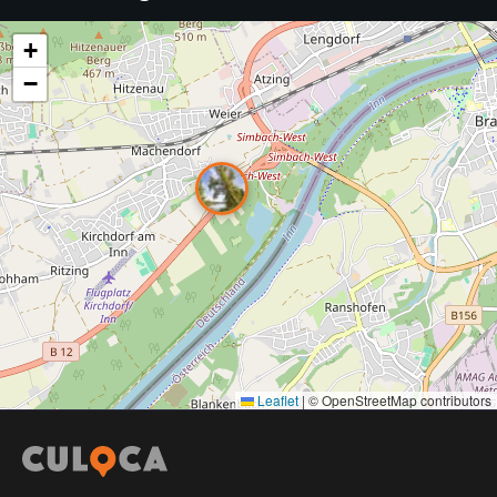
+
−
Leaflet
|
© OpenStreetMap contributors