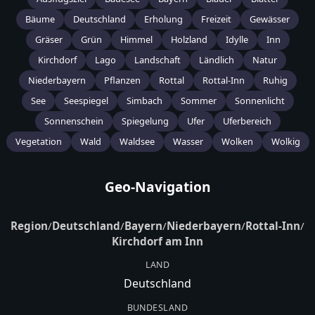
Bäume
Deutschland
Erholung
Freizeit
Gewässer
Gräser
Grün
Himmel
Holzland
Idylle
Inn
Kirchdorf
Lago
Landschaft
Ländlich
Natur
Niederbayern
Pflanzen
Rottal
Rottal-Inn
Ruhig
See
Seespiegel
Simbach
Sommer
Sonnenlicht
Sonnenschein
Spiegelung
Ufer
Uferbereich
Vegetation
Wald
Waldsee
Wasser
Wolken
Wolkig
Geo-Navigation
Region
/
Deutschland
/
Bayern
/
Niederbayern
/
Rottal-Inn
/
Kirchdorf am Inn
LAND
Deutschland
BUNDESLAND