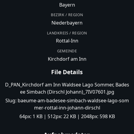
Bayern
BEZIRK / REGION
Niederbayern
LANDKREIS / REGION
Rottal-Inn
GEMEINDE
Kirchdorf am Inn
File Details
D_PAN_Kirchdorf am Inn Waldsee Lago Sommer, Bades
ee Simbach (Dirschl Johann)_7IV07601.jpg
Slug:
baeume-am-badesee-simbach-waldsee-lago-som
mer-rottal-inn-johann-dirschl
64px:
1 KB
| 512px:
22 KB
| 2048px:
598 KB