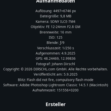
Aufnahmedaten
Auflösung:
4497
×
6746
px
Dateigröße:
9,8 MB
Kamera:
SONY
ILCE-7M4
Objektiv:
FE 12-24mm F2.8 GM
Brennweite:
16
mm
ISO:
125
Blende: ƒ/
9
Verschlusszeit:
1/250 s
Aufgenommen:
4.9.2025
GPS:
48.24469
,
12.99836
Fotograf:
Johann Dirschl
Copyright:
© 2026 DIRSCHL.com GmbH. Alle Rechte vorbehalten.
Veröffentlicht am:
5.9.2025
Blitz:
Flash did not fire, compulsory flash mode
Software:
Adobe Photoshop Lightroom Classic 14.5.1 (Macintosh)
Aufnahmezeit:
151556+0200
Ersteller