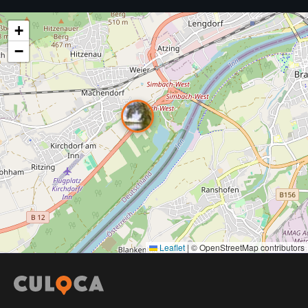
+
−
Leaflet
|
© OpenStreetMap contributors