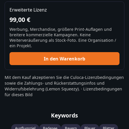
Erweiterte Lizenz
99,00 €
Werbung, Merchandise, größere Print-Auflagen und
breitere kommerzielle Kampagnen. Keine
Weiterveräußerung als Stock-Foto. Eine Organisation /
ein Projekt.
In den Warenkorb
Mit dem Kauf akzeptieren Sie die
Culoca-Lizenzbedingungen
sowie die
Zahlungs- und Rückerstattungsinfos
und
Widerrufsbelehrung
(Lemon Squeezy).
·
Lizenzbedingungen
für dieses Bild
Keywords
Ausflugsziel
Badesee
Bayern
Blauer
Blätter