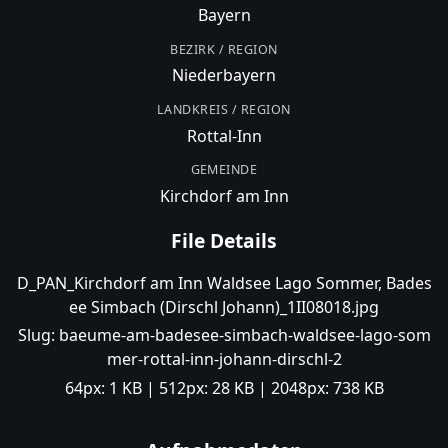
Bayern
BEZIRK / REGION
Niederbayern
LANDKREIS / REGION
Rottal-Inn
GEMEINDE
Kirchdorf am Inn
File Details
D_PAN_Kirchdorf am Inn Waldsee Lago Sommer, Bades
ee Simbach (Dirschl Johann)_1II08018.jpg
Slug:
baeume-am-badesee-simbach-waldsee-lago-som
mer-rottal-inn-johann-dirschl-2
64px:
1 KB
| 512px:
28 KB
| 2048px:
738 KB