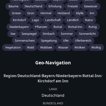
Bäume
Deutschland
Erholung
Freizeit
Gewässer
Gräser
Grün
Himmel
Holzland
Idylle
Inn
Kirchdorf
Lago
Landschaft
Ländlich
Natur
Niederbayern
Pflanzen
Rottal
Rottal-Inn
Ruhig
See
Seespiegel
Simbach
Sommer
Sonnenlicht
Sonnenschein
Spiegelung
Ufer
Uferbereich
Vegetation
Wald
Waldsee
Wasser
Wolken
Wolkig
Geo-Navigation
Region
/
Deutschland
/
Bayern
/
Niederbayern
/
Rottal-Inn
/
Kirchdorf am Inn
LAND
Deutschland
BUNDESLAND