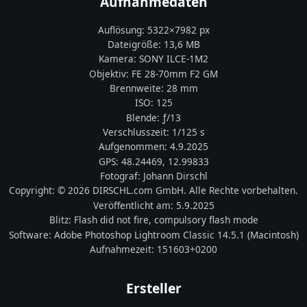
Aufnahmedaten
Auflösung:
5322
×
7982
px
Dateigröße:
13,6 MB
Kamera:
SONY
ILCE-1M2
Objektiv:
FE 28-70mm F2 GM
Brennweite:
28
mm
ISO:
125
Blende: ƒ/
13
Verschlusszeit:
1/125 s
Aufgenommen:
4.9.2025
GPS:
48.24469
,
12.99833
Fotograf:
Johann Dirschl
Copyright:
© 2026 DIRSCHL.com GmbH. Alle Rechte vorbehalten.
Veröffentlicht am:
5.9.2025
Blitz:
Flash did not fire, compulsory flash mode
Software:
Adobe Photoshop Lightroom Classic 14.5.1 (Macintosh)
Aufnahmezeit:
151603+0200
Ersteller