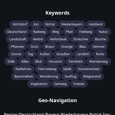
Keywords
Kirchdorf
Inn
Rottal
Niederbayern
Holzland
Deutschland
Radweg
Weg
Pfad
Feldweg
Natur
Landschaft
Herbst
Herbstlaub
Sträucher
Büsche
Pflanzen
Grün
Braun
Orange
Blau
Himmel
Sonne
Tag
Außen
Draußen
Ländlich
Ruhe
Stille
Allee
Blick
Horizont
Fernblick
Wanderweg
Radfahren
Fahrradweg
Idylle
Sonnenschein
Baumreihen
Wanderung
Ausflug
Wegesrand
Vegetation
Gehweg
Freizeit
Geo-Navigation
Region
/
Deutschland
/
Bayern
/
Niederbayern
/
Rottal-Inn
/