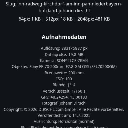
Slug:
inn-radweg-kirchdorf-am-inn-pan-niederbayern-
holzland-johann-dirschl
64px:
1 KB
| 512px:
18 KB
| 2048px:
481 KB
Aufnahmedaten
Auflösung:
8831
×
5887
px
Dateigröße:
19,8 MB
Kamera:
SONY
ILCE-7RM4
Objektiv:
Sony FE 70-200mm F2.8 GM OSS (SEL70200GM)
Brennweite:
200
mm
ISO:
100
Blende: ƒ/
14
Verschlusszeit:
1/160 s
GPS:
48.24294
,
13.00183
Fotograf:
Johann Dirschl
Copyright:
© 2026 DIRSCHL.com GmbH. Alle Rechte vorbehalten.
Veröffentlicht am:
14.7.2025
Ausrichtung:
Horizontal (normal)
Blitz:
Flash did not fire, compulsory flash mode