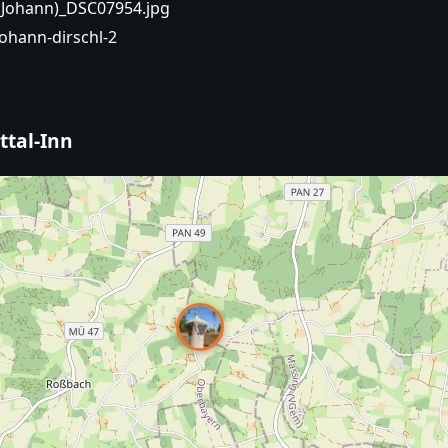
 Johann)_DSC07954.jpg
ohann-dirschl-2
ttal-Inn