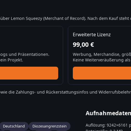
über Lemon Squeezy (Merchant of Record). Nach dem Kauf steht 
Erweiterte Lizenz
99,00 €
Blogs und Präsentationen.
Werbung, Merchandise, größ
ein Projekt.
Keine Weiterveräußerung als S
wie die
Zahlungs- und Rückerstattungsinfos
und
Widerrufsbeleh
Aufnahmedate
Auflösung:
9242
×
6161
p
Deutschland
Diozesangrenzstein