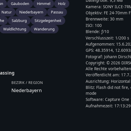
Dateigröße:
9,3 MB
ün
Gäuboden
Himmel
Holz
Kamera:
SONY
ILCE-7R
Natur
Niederbayern
Passau
Objektiv:
FE 24-70mm F
Brennweite:
30
mm
he
Salzburg
Sitzgelegenheit
ISO:
100
Waldlichtung
Wanderung
Blende: ƒ/
10
Verschlusszeit:
1/200 s
Aufgenommen:
15.6.20
GPS:
48.35914
,
12.6093
Fotograf:
Johann Dirsch
Copyright:
© 2026 DIR
Alle Rechte vorbehalten
assing
Veröffentlicht am:
17.7
Ausrichtung:
Horizontal
BEZIRK / REGION
Blitz:
Flash did not fire
Niederbayern
mode
Software:
Capture One 
Aufnahmezeit:
17:13:29