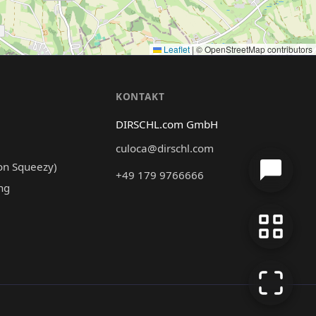
Leaflet
|
© OpenStreetMap contributors
N
KONTAKT
DIRSCHL.com GmbH
culoca@dirschl.com
on Squeezy)
+49 179 9766666
ng