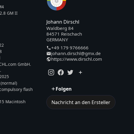
M4
2.8 GM II
Johann Dirschl
Waldberg 84
84571 Reischach
GERMANY
22
+49 179 9766666
8
johann.dirschl@gmx.de
l
https://www.dirschl.com
SCHL.com GmbH.
.
.2025
 (normal)
Folgen
, compulsory flash
15 Macintosh
Nachricht an den Ersteller