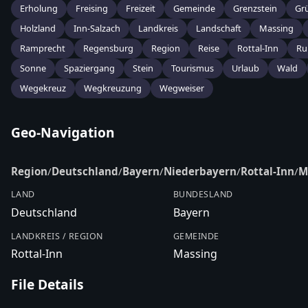
Erholung
Freising
Freizeit
Gemeinde
Grenzstein
Gr
Holzland
Inn-Salzach
Landkreis
Landschaft
Massing
Ramprecht
Regensburg
Region
Reise
Rottal-Inn
Ru
Sonne
Spaziergang
Stein
Tourismus
Urlaub
Wald
Wegekreuz
Wegkreuzung
Wegweiser
Geo-Navigation
Region
/
Deutschland
/
Bayern
/
Niederbayern
/
Rottal-Inn
/
M
LAND
BUNDESLAND
Deutschland
Bayern
LANDKREIS / REGION
GEMEINDE
Rottal-Inn
Massing
File Details