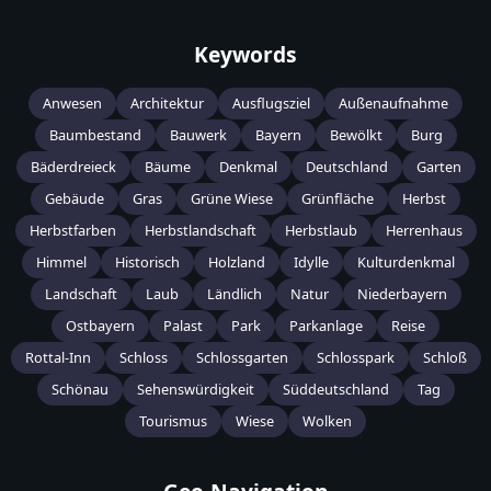
Keywords
Anwesen
Architektur
Ausflugsziel
Außenaufnahme
Baumbestand
Bauwerk
Bayern
Bewölkt
Burg
Bäderdreieck
Bäume
Denkmal
Deutschland
Garten
Gebäude
Gras
Grüne Wiese
Grünfläche
Herbst
Herbstfarben
Herbstlandschaft
Herbstlaub
Herrenhaus
Himmel
Historisch
Holzland
Idylle
Kulturdenkmal
Landschaft
Laub
Ländlich
Natur
Niederbayern
Ostbayern
Palast
Park
Parkanlage
Reise
Rottal-Inn
Schloss
Schlossgarten
Schlosspark
Schloß
Schönau
Sehenswürdigkeit
Süddeutschland
Tag
Tourismus
Wiese
Wolken