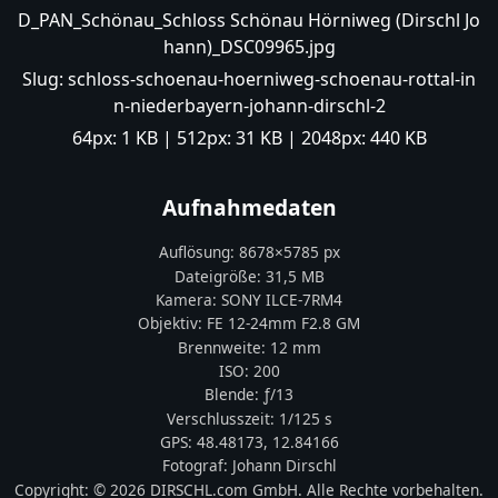
D_PAN_Schönau_Schloss Schönau Hörniweg (Dirschl Jo
hann)_DSC09965.jpg
Slug:
schloss-schoenau-hoerniweg-schoenau-rottal-in
n-niederbayern-johann-dirschl-2
64px:
1 KB
| 512px:
31 KB
| 2048px:
440 KB
Aufnahmedaten
Auflösung:
8678
×
5785
px
Dateigröße:
31,5 MB
Kamera:
SONY
ILCE-7RM4
Objektiv:
FE 12-24mm F2.8 GM
Brennweite:
12
mm
ISO:
200
Blende: ƒ/
13
Verschlusszeit:
1/125 s
GPS:
48.48173
,
12.84166
Fotograf:
Johann Dirschl
Copyright:
© 2026 DIRSCHL.com GmbH. Alle Rechte vorbehalten.