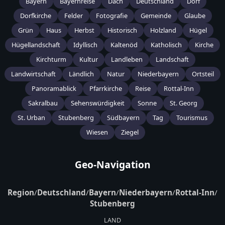
Bayern
Bayernreise
Dach
Deutschland
Dorf
Dorfkirche
Felder
Fotografie
Gemeinde
Glaube
Grün
Haus
Herbst
Historisch
Holzland
Hügel
Hügellandschaft
Idyllisch
Kaltenöd
Katholisch
Kirche
Kirchturm
Kultur
Landleben
Landschaft
Landwirtschaft
Ländlich
Natur
Niederbayern
Ortsteil
Panoramablick
Pfarrkirche
Reise
Rottal-Inn
Sakralbau
Sehenswürdigkeit
Sonne
St. Georg
St. Urban
Stubenberg
Südbayern
Tag
Tourismus
Wiesen
Ziegel
Geo-Navigation
Region
/
Deutschland
/
Bayern
/
Niederbayern
/
Rottal-Inn
/
Stubenberg
LAND