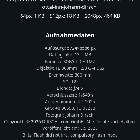
ottal-inn-johann-dirschl
64px:
1 KB
| 512px:
18 KB
| 2048px:
464 KB
Aufnahmedaten
Auflösung:
5724
×
8586
px
Dateigröße:
13,1 MB
Kamera:
SONY
ILCE-1M2
Objektiv:
FE 300mm F2.8 GM OSS
Brennweite:
300
mm
ISO:
125
Blende: ƒ/
4.5
Verschlusszeit:
1/640 s
Aufgenommen:
4.9.2025
GPS:
48.30558
,
13.08253
Fotograf:
Johann Dirschl
Copyright:
© 2026 DIRSCHL.com GmbH. Alle Rechte vorbehalten.
Veröffentlicht am:
5.9.2025
Blitz:
Flash did not fire, compulsory flash mode