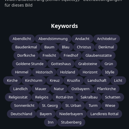
für dieses Bild
Keywords
Abendlicht
Abendstimmung
Andacht
Architektur
Baudenkmal
Baum
Blau
Christus
Denkmal
Dorfkirche
Freilicht
Friedhof
Glaubensstätte
Goldene Stunde
Gotteshaus
Grabsteine
Grün
Himmel
Historisch
Holzland
Horizont
Idylle
Kirche
Kirchturm
Kreuz
Kruzifix
Landschaft
Licht
Ländlich
Mauer
Natur
Ostbayern
Pfarrkirche
Religiosität
Religiös
Rottal-Inn
Sakralbau
Schatten
Sonnenlicht
St. Georg
St. Urban
Turm
Wiese
Deutschland
Bayern
Niederbayern
Landkreis Rottal
Inn
Stubenberg