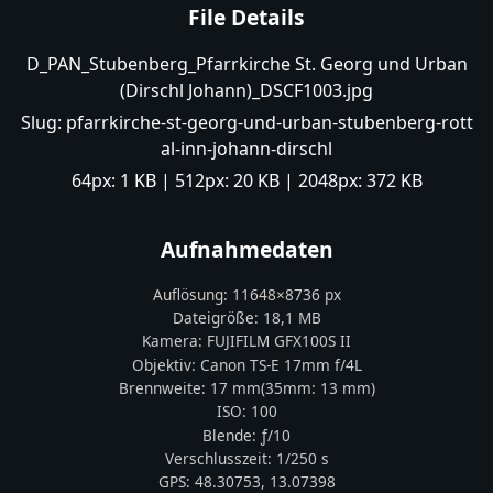
File Details
D_PAN_Stubenberg_Pfarrkirche St. Georg und Urban
(Dirschl Johann)_DSCF1003.jpg
Slug:
pfarrkirche-st-georg-und-urban-stubenberg-rott
al-inn-johann-dirschl
64px:
1 KB
| 512px:
20 KB
| 2048px:
372 KB
Aufnahmedaten
Auflösung:
11648
×
8736
px
Dateigröße:
18,1 MB
Kamera:
FUJIFILM
GFX100S II
Objektiv:
Canon TS-E 17mm f/4L
Brennweite:
17
mm
(35mm:
13
mm)
ISO:
100
Blende: ƒ/
10
Verschlusszeit:
1/250 s
GPS:
48.30753
,
13.07398