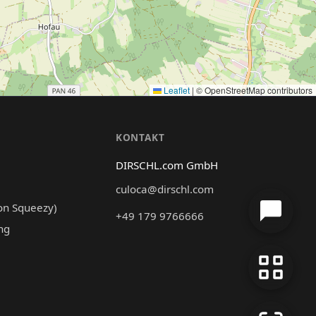
Leaflet
|
© OpenStreetMap contributors
N
KONTAKT
DIRSCHL.com GmbH
culoca@dirschl.com
on Squeezy)
+49 179 9766666
ng