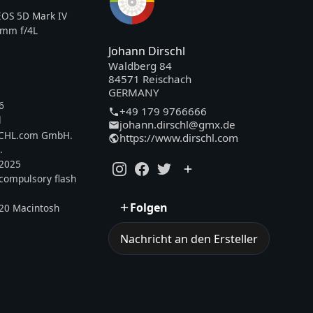
OS 5D Mark IV
7mm f/4L
Johann Dirschl
Waldberg 84
84571 Reischach
GERMANY
6
+49 179 9766666
l
johann.dirschl@gmx.de
SCHL.com GmbH.
https://www.dirschl.com
.
.2025
, compulsory flash
Folgen
20 Macintosh
Nachricht an den Ersteller