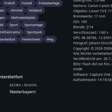
Dateigröße:
7,6 MB
Freiluft
Freizeit
Freizeitanlage
Kamera:
Canon
Canon E
atz
Himmel
Holzland
Objektiv:
Canon TS-E 1
Brennweite:
17
mm
gen
Mehrzweckplatz
ISO:
100
eld
Sport
Sportanlage
Blende: ƒ/
14
tinfrastruktur
Sportpark
Verschlusszeit:
1/80 s
GPS:
48.38766
,
12.6591
terdietfurt
Vereinsheim
Weg
Fotograf:
Johann Dirsch
Copyright:
© 2026 DIR
Alle Rechte vorbehalten
Veröffentlicht am:
30.7
Blitz:
Flash did not fire
mode
Software:
Capture One 
nterdietfurt
Aufnahmezeit:
14:18:58
BEZIRK / REGION
Niederbayern