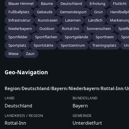
Blauer Himmel
Bäume
Deutschland
Erholung
Flutlicht
Fußballplatz
Gebäude
Gemeindesport
Grün
Handballpl
Infrastruktur
Kunstrasen
Laternen
Ländlich
Markierun
Niederbayern
Outdoor
Rottal-Inn
Sonnenschein
Spielf
Sportfelder
Sportflächen
Sportgelände
Sportheim
Spor
Sportplatz
Sportstätte
Sportzentrum
Trainingsplatz
Un
Wiese
Zaun
Geo-Navigation
Region
/
Deutschland
/
Bayern
/
Niederbayern
/
Rottal-Inn
/
U
LAND
BUNDESLAND
Deutschland
Bayern
LANDKREIS / REGION
GEMEINDE
Rottal-Inn
Unterdietfurt