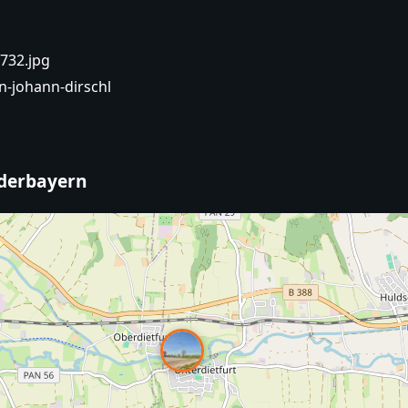
732.jpg
n-johann-dirschl
ederbayern