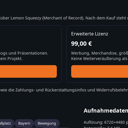
über Lemon Squeezy (Merchant of Record). Nach dem Kauf steht 
Erweiterte Lizenz
99,00 €
Blogs und Präsentationen.
Werbung, Merchandise, größ
ein Projekt.
Keine Weiterveräußerung als S
wie die
Zahlungs- und Rückerstattungsinfos
und
Widerrufsbeleh
Aufnahmedate
Auflösung:
6720
×
4480
p
llplatz
Bayern
Bewegung