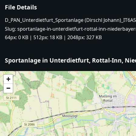
File Details
D_PAN_Unterdietfurt_Sportanlage (Dirschl Johann)_IT6A5
Slug:
sportanlage-in-unterdietfurt-rottal-inn-niederbayer
64px:
0 KB
| 512px:
18 KB
| 2048px:
327 KB
Sportanlage in Unterdietfurt, Rottal-Inn, Ni
+
−