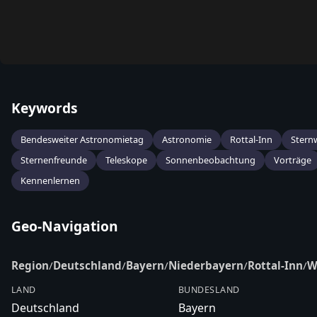
Keywords
Bendesweiter Astronomietag
Astronomie
Rottal-Inn
Stern
Sternenfreunde
Teleskope
Sonnenbeobachtung
Vorträge
Kennenlernen
Geo-Navigation
Region
/
Deutschland
/
Bayern
/
Niederbayern
/
Rottal-Inn
/
W
LAND
BUNDESLAND
Deutschland
Bayern