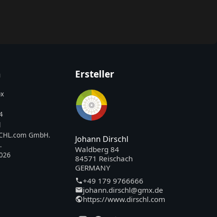
n
Ersteller
x
4
l
SCHL.com GmbH.
Johann Dirschl
.
Waldberg 84
2026
84571 Reischach
GERMANY
+49 179 9766666
johann.dirschl@gmx.de
https://www.dirschl.com