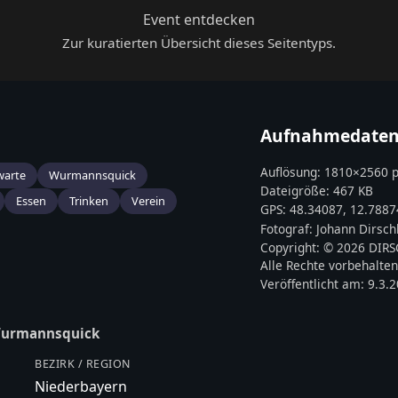
Event entdecken
Zur kuratierten Übersicht dieses Seitentyps.
Aufnahmedate
Auflösung:
1810
×
2560
p
warte
Wurmannsquick
Dateigröße:
467 KB
Essen
Trinken
Verein
GPS:
48.34087
,
12.7887
Fotograf:
Johann Dirsch
Copyright:
© 2026 DIR
Alle Rechte vorbehalten
Veröffentlicht am:
9.3.
urmannsquick
BEZIRK / REGION
Niederbayern