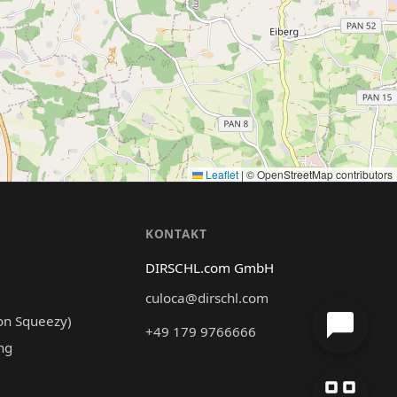
Leaflet
|
© OpenStreetMap contributors
N
KONTAKT
DIRSCHL.com GmbH
culoca@dirschl.com
on Squeezy)
+49 179 9766666
ng