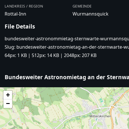
LANDKREIS / REGION
GEMEINDE
Rottal-Inn
Wurmannsquick
File Details
bundesweiter-astronommietag-sternwarte-wurmannsqui
Slug:
bundesweiter-astronomietag-an-der-sternwarte-w
64px:
1 KB
| 512px:
14 KB
| 2048px:
207 KB
Bundesweiter Astronomietag an der Stern
+
−