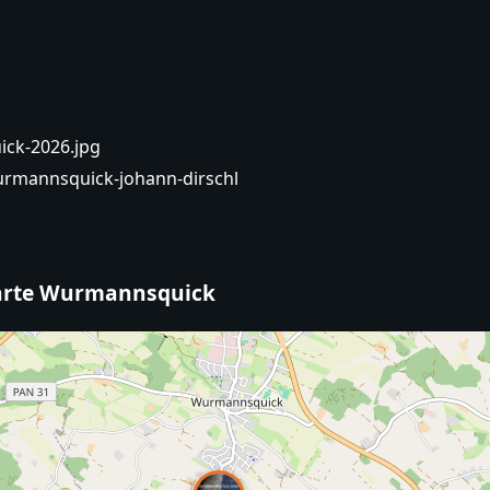
ck-2026.jpg
urmannsquick-johann-dirschl
warte Wurmannsquick