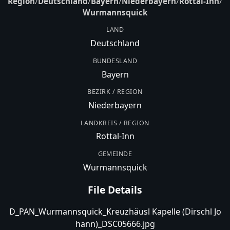
Region
/
Deutschland
/
Bayern
/
Niederbayern
/
Rottal-Inn
/
Wurmannsquick
LAND
Deutschland
BUNDESLAND
Bayern
BEZIRK / REGION
Niederbayern
LANDKREIS / REGION
Rottal-Inn
GEMEINDE
Wurmannsquick
File Details
D_PAN_Wurmannsquick_Kreuzhäusl Kapelle (Dirschl Jo
hann)_DSC05666.jpg