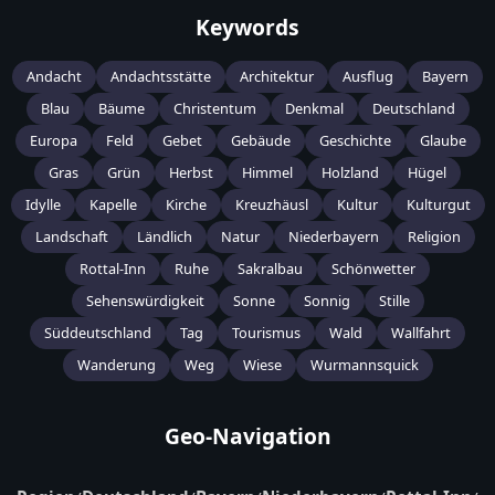
Keywords
Andacht
Andachtsstätte
Architektur
Ausflug
Bayern
Blau
Bäume
Christentum
Denkmal
Deutschland
Europa
Feld
Gebet
Gebäude
Geschichte
Glaube
Gras
Grün
Herbst
Himmel
Holzland
Hügel
Idylle
Kapelle
Kirche
Kreuzhäusl
Kultur
Kulturgut
Landschaft
Ländlich
Natur
Niederbayern
Religion
Rottal-Inn
Ruhe
Sakralbau
Schönwetter
Sehenswürdigkeit
Sonne
Sonnig
Stille
Süddeutschland
Tag
Tourismus
Wald
Wallfahrt
Wanderung
Weg
Wiese
Wurmannsquick
Geo-Navigation