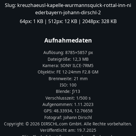
Slug:
kreuzhaeusl-kapelle-wurmannsquick-rottal-inn-ni
ederbayern-johann-dirschl-2
64px:
1 KB
| 512px:
12 KB
| 2048px:
328 KB
Aufnahmedaten
Auflösung:
8785
×
5857
px
Dateigröße:
12,3 MB
Kamera:
SONY
ILCE-7RM5
Objektiv:
FE 12-24mm F2.8 GM
Brennweite:
21
mm
ISO:
100
Blende: ƒ/
13
Verschlusszeit:
1/500 s
Aufgenommen:
1.11.2023
GPS:
48.33934
,
12.76658
Fotograf:
Johann Dirschl
Copyright:
© 2026 DIRSCHL.com GmbH. Alle Rechte vorbehalten.
Veröffentlicht am:
19.7.2025