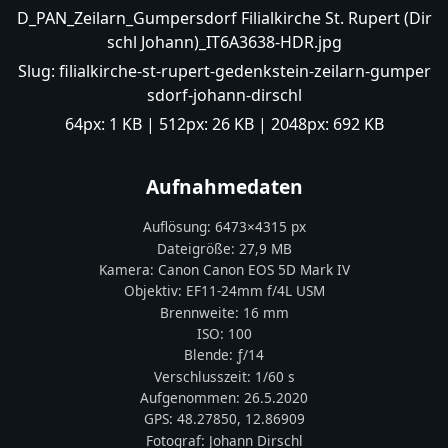
D_PAN_Zeilarn_Gumpersdorf Filialkirche St. Rupert (Dir
schl Johann)_IT6A3638-HDR.jpg
Slug:
filialkirche-st-rupert-gedenkstein-zeilarn-gumper
sdorf-johann-dirschl
64px:
1 KB
| 512px:
26 KB
| 2048px:
692 KB
Aufnahmedaten
Auflösung:
6473
×
4315
px
Dateigröße:
27,9 MB
Kamera:
Canon
Canon EOS 5D Mark IV
Objektiv:
EF11-24mm f/4L USM
Brennweite:
16
mm
ISO:
100
Blende: ƒ/
14
Verschlusszeit:
1/60 s
Aufgenommen:
26.5.2020
GPS:
48.27850
,
12.86909
Fotograf:
Johann Dirschl