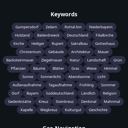
Keywords
Gumpersdorf
Zeilarn
Rottal-Inn
Niederbayern
Holzland
Bäderdreieck
Deutschland
Filialkirche
Kirche
Heiliger
Rupert
Sakralbau
Gotteshaus
Christentum
Gebäude
Architektur
Mauer
Backsteinmauer
Ziegelmauer
Natur
Landschaft
Grün
Pflanzen
Bäume
Blätter
Gras
Wiese
Himmel
Sonne
Sonnenlicht
Abendsonne
Licht
Außenaufnahme
Tagaufnahme
Frühling
Sommer
Dorf
Bayern
Süddeutschland
Ländlich
Religion
Gedenkstätte
Kreuz
Steinkreuz
Denkmal
Mahnmal
Kapelle
Wegkreuz
Kulturgut
Geschichte