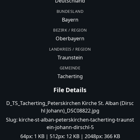
Deutschland
BUNDESLAND
Bayern
BEZIRK / REGION
Oberbayern
LANDKREIS / REGION
Traunstein
GEMEINDE
Tacherting
File Details
D_TS_Tacherting_Peterskirchen Kirche St. Alban (Dirsc
hl Johann)_DSC08822.jpg
Slug:
kirche-st-alban-peterskirchen-tacherting-traunst
ein-johann-dirschl-5
64px:
1 KB
| 512px:
12 KB
| 2048px:
366 KB