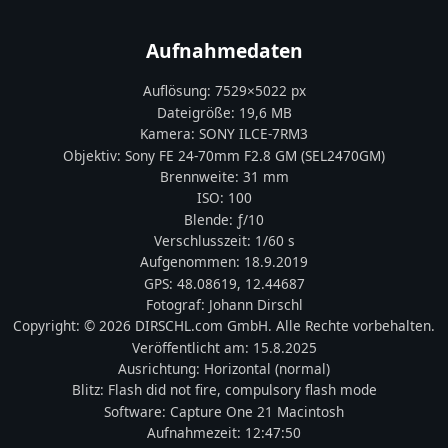
Aufnahmedaten
Auflösung:
7529
×
5022
px
Dateigröße:
19,6 MB
Kamera:
SONY
ILCE-7RM3
Objektiv:
Sony FE 24-70mm F2.8 GM (SEL2470GM)
Brennweite:
31
mm
ISO:
100
Blende: ƒ/
10
Verschlusszeit:
1/60 s
Aufgenommen:
18.9.2019
GPS:
48.08619
,
12.44687
Fotograf:
Johann Dirschl
Copyright:
© 2026 DIRSCHL.com GmbH. Alle Rechte vorbehalten.
Veröffentlicht am:
15.8.2025
Ausrichtung:
Horizontal (normal)
Blitz:
Flash did not fire, compulsory flash mode
Software:
Capture One 21 Macintosh
Aufnahmezeit:
12:47:50