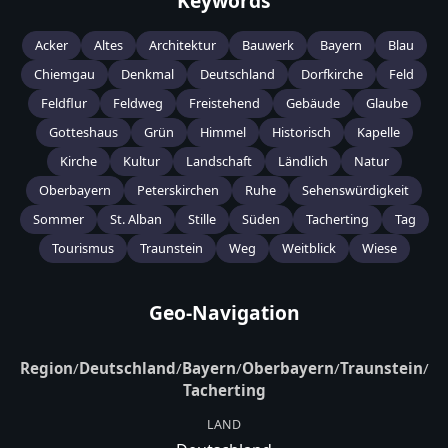
Keywords
Acker
Altes
Architektur
Bauwerk
Bayern
Blau
Chiemgau
Denkmal
Deutschland
Dorfkirche
Feld
Feldflur
Feldweg
Freistehend
Gebäude
Glaube
Gotteshaus
Grün
Himmel
Historisch
Kapelle
Kirche
Kultur
Landschaft
Ländlich
Natur
Oberbayern
Peterskirchen
Ruhe
Sehenswürdigkeit
Sommer
St. Alban
Stille
Süden
Tacherting
Tag
Tourismus
Traunstein
Weg
Weitblick
Wiese
Geo-Navigation
Region
/
Deutschland
/
Bayern
/
Oberbayern
/
Traunstein
/
Tacherting
LAND