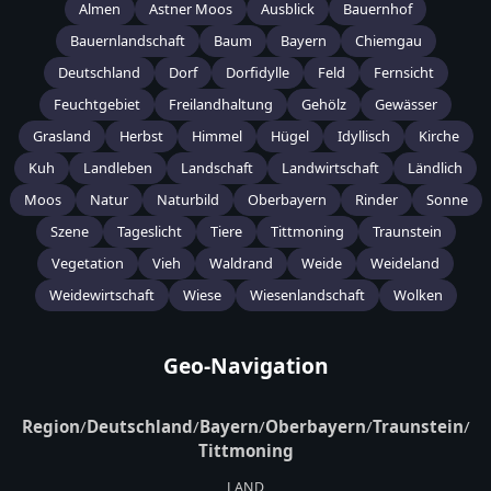
Almen
Astner Moos
Ausblick
Bauernhof
Bauernlandschaft
Baum
Bayern
Chiemgau
Deutschland
Dorf
Dorfidylle
Feld
Fernsicht
Feuchtgebiet
Freilandhaltung
Gehölz
Gewässer
Grasland
Herbst
Himmel
Hügel
Idyllisch
Kirche
Kuh
Landleben
Landschaft
Landwirtschaft
Ländlich
Moos
Natur
Naturbild
Oberbayern
Rinder
Sonne
Szene
Tageslicht
Tiere
Tittmoning
Traunstein
Vegetation
Vieh
Waldrand
Weide
Weideland
Weidewirtschaft
Wiese
Wiesenlandschaft
Wolken
Geo-Navigation
Region
/
Deutschland
/
Bayern
/
Oberbayern
/
Traunstein
/
Tittmoning
LAND