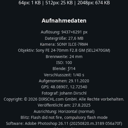
64px:
1 KB
| 512px:
25 KB
| 2048px:
674 KB
Aufnahmedaten
Auflösung:
9437
×
6291
px
Dateigröße:
27,6 MB
Kamera:
SONY
ILCE-7RM4
Objektiv:
Sony FE 24-70mm F2.8 GM (SEL2470GM)
Brennweite:
24
mm
ISO:
100
Blende: ƒ/
14
Verschlusszeit:
1/40 s
Aufgenommen:
29.11.2020
GPS:
48.08907
,
12.72540
Fotograf:
Johann Dirschl
Copyright:
© 2026 DIRSCHL.com GmbH. Alle Rechte vorbehalten.
Veröffentlicht am:
27.8.2025
Ausrichtung:
Horizontal (normal)
Blitz:
Flash did not fire, compulsory flash mode
Software:
Adobe Photoshop 26.11 (20250820.m.3189 056a70f)