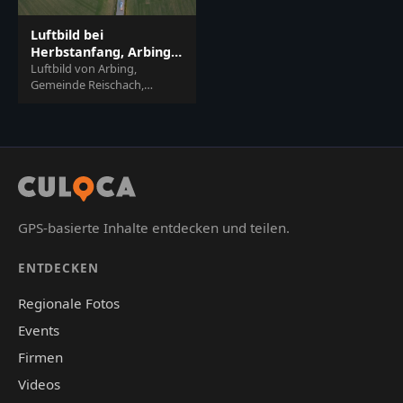
Luftbild bei
Herbstanfang, Arbing,
Altötting, Oberbayern
Luftbild von Arbing,
Gemeinde Reischach,
Landkreis Altötting,
Oberbayern, Deutschland.
Es zeigt eine
Herbstlandschaft mi...
GPS-basierte Inhalte entdecken und teilen.
ENTDECKEN
Regionale Fotos
Events
Firmen
Videos