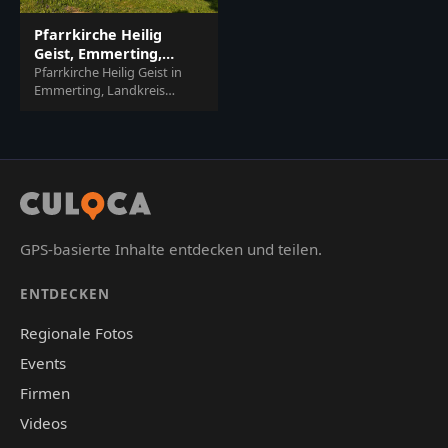
Pfarrkirche Heilig
Geist, Emmerting,
Altötting, Oberbayern
Pfarrkirche Heilig Geist in
Emmerting, Landkreis
Altötting, Oberbayern,
Deutschland.
Kirchengebäude mit
Glockenturm, Inn...
GPS-basierte Inhalte entdecken und teilen.
ENTDECKEN
Regionale Fotos
Events
Firmen
Videos