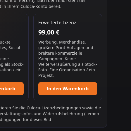
chant of Record). Nach dem Kauf steht der
 in Ihrem Culoca-Konto bereit.
z
Erweiterte Lizenz
99,00 €
ruckte
Werbung, Merchandise,
es, Social
größere Print-Auflagen und
breitere kommerzielle
Keine
Kampagnen. Keine
g als Stock-
Weiterveräußerung als Stock-
sation / ein
Foto. Eine Organisation / ein
Projekt.
enkorb
In den Warenkorb
ieren Sie die
Culoca-Lizenzbedingungen
sowie die
erstattungsinfos
und
Widerrufsbelehrung
(Lemon
dingungen für dieses Bild