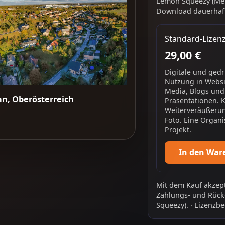
Lemon Squeezy (Mer
Download dauerhaft
Standard-Lizen
29,00 €
Digitale und ged
Nutzung in Websit
Media, Blogs und
nn, Oberösterreich
Präsentationen. 
Weiterveräußerun
Foto. Eine Organi
Projekt.
In den War
Mit dem Kauf akzept
Zahlungs- und Rück
Squeezy).
·
Lizenzbe