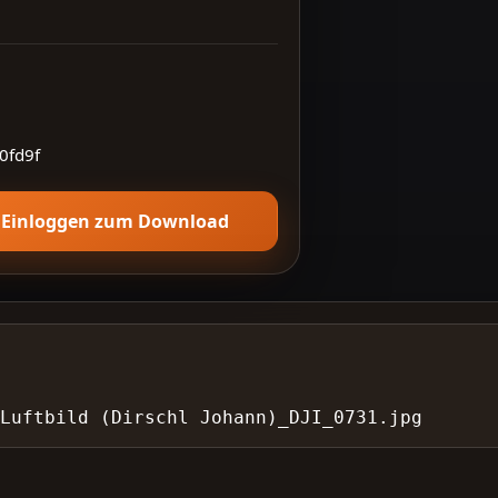
0fd9f
Einloggen zum Download
Luftbild (Dirschl Johann)_DJI_0731.jpg