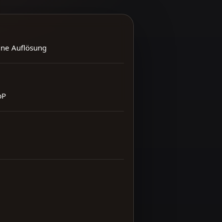
ene Auflösung
bP