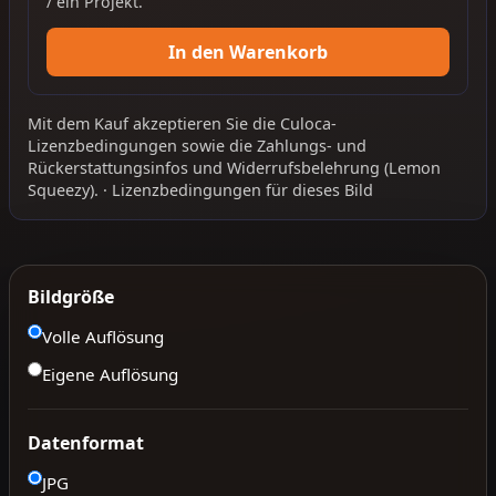
/ ein Projekt.
In den Warenkorb
Mit dem Kauf akzeptieren Sie die
Culoca-
Lizenzbedingungen
sowie die
Zahlungs- und
Rückerstattungsinfos
und
Widerrufsbelehrung
(Lemon
Squeezy).
·
Lizenzbedingungen für dieses Bild
Bildgröße
Volle Auflösung
Eigene Auflösung
Datenformat
JPG