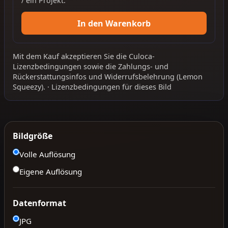
/ ein Projekt.
In den Warenkorb
Mit dem Kauf akzeptieren Sie die
Culoca-
Lizenzbedingungen
sowie die
Zahlungs- und
Rückerstattungsinfos
und
Widerrufsbelehrung
(Lemon
Squeezy).
·
Lizenzbedingungen für dieses Bild
Bildgröße
Volle Auflösung
Eigene Auflösung
Datenformat
JPG