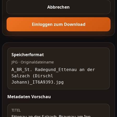
Abbrechen
Einloggen zum Download
Speicherformat
JPG · Originaldateiname
A_BR_St. Radegund_Ettenau an der
Salzach (Dirschl
Johann)_IT6A9393.jpg
Metadaten Vorschau
TITEL
Ettenau an der Salzach, Braunau am Inn,