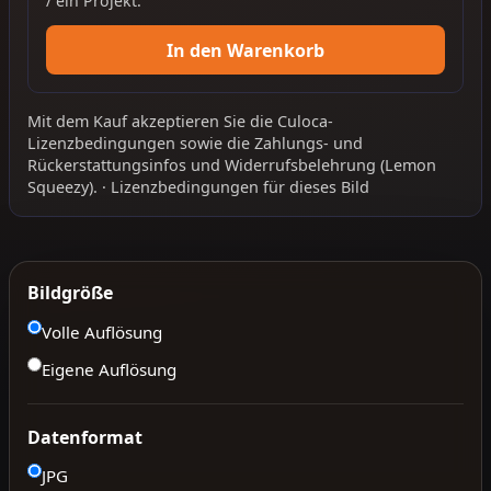
/ ein Projekt.
In den Warenkorb
Mit dem Kauf akzeptieren Sie die
Culoca-
Lizenzbedingungen
sowie die
Zahlungs- und
Rückerstattungsinfos
und
Widerrufsbelehrung
(Lemon
Squeezy).
·
Lizenzbedingungen für dieses Bild
Bildgröße
Volle Auflösung
Eigene Auflösung
Datenformat
JPG