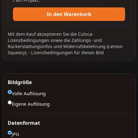
/ ein Projekt.
In den Warenkorb
Mit dem Kauf akzeptieren Sie die
Culoca-
Lizenzbedingungen
sowie die
Zahlungs- und
Rückerstattungsinfos
und
Widerrufsbelehrung
(Lemon
Squeezy).
·
Lizenzbedingungen für dieses Bild
Bildgröße
Volle Auflösung
Eigene Auflösung
Datenformat
JPG