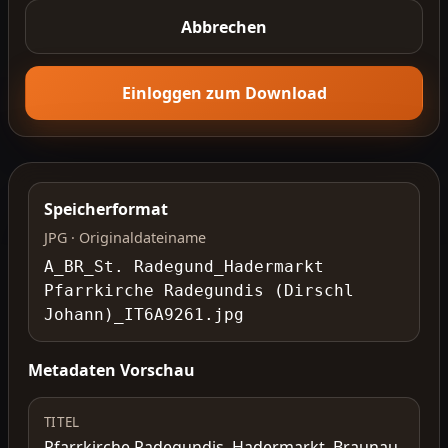
Abbrechen
Einloggen zum Download
Speicherformat
JPG · Originaldateiname
A_BR_St. Radegund_Hadermarkt
Pfarrkirche Radegundis (Dirschl
Johann)_IT6A9261.jpg
Metadaten Vorschau
TITEL
Pfarrkirche Radegundis, Hadermarkt, Braunau