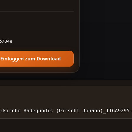
b704e
Einloggen zum Download
rkirche Radegundis (Dirschl Johann)_IT6A9295