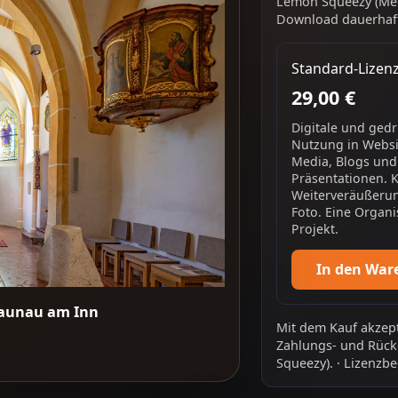
Lemon Squeezy (Mer
Download dauerhaft
Standard-Lizen
29,00 €
Digitale und ged
Nutzung in Websit
Media, Blogs und
Präsentationen. 
Weiterveräußerun
Foto. Eine Organi
Projekt.
In den War
raunau am Inn
Mit dem Kauf akzept
Zahlungs- und Rück
Squeezy).
·
Lizenzbe