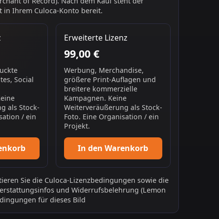
chant of Record). Nach dem Kauf steht der
 in Ihrem Culoca-Konto bereit.
z
Erweiterte Lizenz
99,00 €
ruckte
Werbung, Merchandise,
es, Social
größere Print-Auflagen und
breitere kommerzielle
Keine
Kampagnen. Keine
g als Stock-
Weiterveräußerung als Stock-
sation / ein
Foto. Eine Organisation / ein
Projekt.
enkorb
In den Warenkorb
ieren Sie die
Culoca-Lizenzbedingungen
sowie die
erstattungsinfos
und
Widerrufsbelehrung
(Lemon
dingungen für dieses Bild