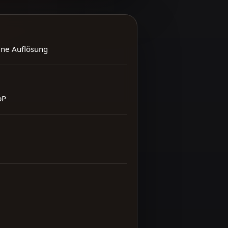
ene Auflösung
bP