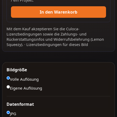
/ ein Projekt.
In den Warenkorb
Mit dem Kauf akzeptieren Sie die
Culoca-
Lizenzbedingungen
sowie die
Zahlungs- und
Rückerstattungsinfos
und
Widerrufsbelehrung
(Lemon
Squeezy).
·
Lizenzbedingungen für dieses Bild
Bildgröße
Volle Auflösung
Eigene Auflösung
Datenformat
JPG