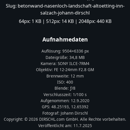
Slug:
betonwand-nasenloch-landschaft-altoetting-inn-
salzach-johann-dirschl
64px:
1 KB
| 512px:
14 KB
| 2048px:
440 KB
Aufnahmedaten
Auflösung:
9504
×
6336
px
Dateigröße:
34,8 MB
Kamera:
SONY
ILCE-7RM4
Objektiv:
FE 12-24mm F2.8 GM
Brennweite:
12
mm
ISO:
400
Blende: ƒ/
8
Verschlusszeit:
1/100 s
Aufgenommen:
12.9.2020
GPS:
48.25193
,
12.65392
Fotograf:
Johann Dirschl
Copyright:
© 2026 DIRSCHL.com GmbH. Alle Rechte vorbehalten.
Veröffentlicht am:
11.7.2025