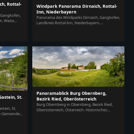
h, Rottal-
Windpark Panorama Dirnaich, Rottal-
Inn, Niederbayern
 Gangkofen,
Panorama des Windparks Dirnaich, Gangkofen,
n. Weite
Landkreis Rottal-Inn, Niederbayern.
n...
Agrarlandschaft im Holzland mit Feldern...
Panoramablick Burg Obernberg,
stein, St.
Bezirk Ried, Oberösterreich
Burg Obernberg in Obernberg, Bezirk Ried,
tein, St.
Oberösterreich, Österreich. Historisches
ie Gemeinde
Bauwerk auf Hügel. Grüne Landschaft,...
e...