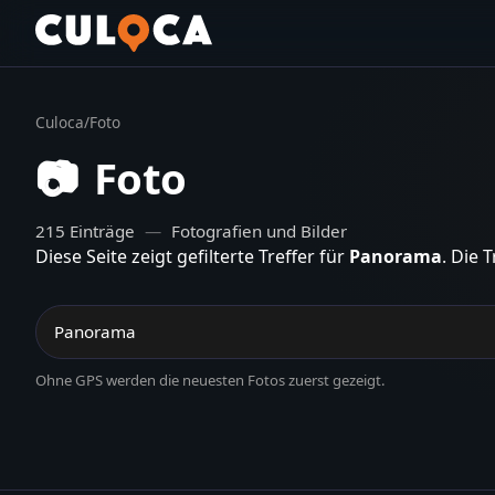
Culoca
/
Foto
📷
Foto
215
Einträge
—
Fotografien und Bilder
Diese Seite zeigt gefilterte Treffer für
Panorama
. Die 
Ohne GPS werden die neuesten Fotos zuerst gezeigt.