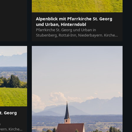
Alpenblick mit Pfarrkirche St. Georg
und Urban, Hinterndobl
Pfarrkirche St. Georg und Urban in
Stubenberg, Rottal-Inn, Niederbayern. Kirche
mit weitem Alpenblick und Bergpanorama,...
t. Georg
n
ern. Kirche