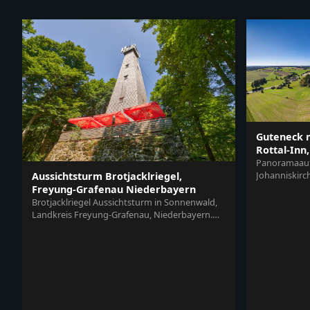
Guteneck m
Rottal-Inn
Panoramaauf
Johanniskirch
Aussichtsturm Brotjacklriegel,
Deutschland.
Freyung-Grafenau Niederbayern
mit...
Brotjacklriegel Aussichtsturm in Sonnenwald,
Landkreis Freyung-Grafenau, Niederbayern.
Der Turm im Bayerischen Wald, Deu...