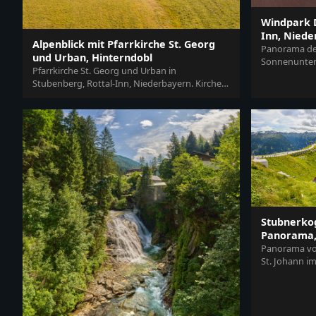
Windpark D
Inn, Niede
Alpenblick mit Pfarrkirche St. Georg
Panorama des
und Urban, Hinterndobl
Sonnenunterg
Pfarrkirche St. Georg und Urban in
Gangkofen, L
Stubenberg, Rottal-Inn, Niederbayern. Kirche
Niederbayern,
mit weitem Alpenblick und Bergpanorama,...
Stubnerko
Panorama, 
Panorama vom
St. Johann i
Alpinlandscha