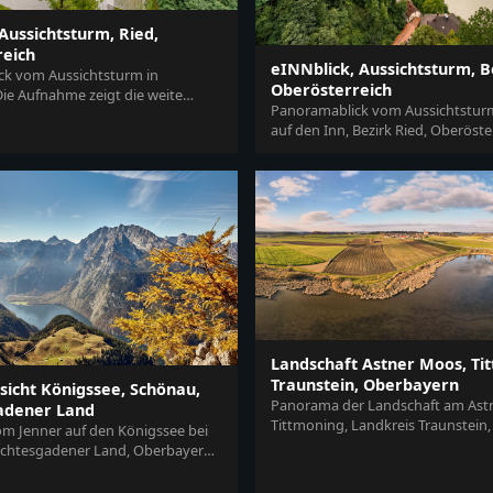
Aussichtsturm, Ried,
reich
eINNblick, Aussichtsturm, B
k vom Aussichtsturm in
Oberösterreich
ie Aufnahme zeigt die weite
Panoramablick vom Aussichtstu
 Bezirk Ried, Oberösterreich, Ös...
auf den Inn, Bezirk Ried, Oberöste
Brücke, Kraftwerk und Landschaft i
Landschaft Astner Moos, Ti
Traunstein, Oberbayern
sicht Königssee, Schönau,
Panorama der Landschaft am Ast
adener Land
Tittmoning, Landkreis Traunstein
 Jenner auf den Königssee bei
Es zeigt Felder, einen See und...
chtesgadener Land, Oberbayern.
aft in den Berchtesgade...