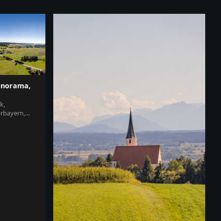
anorama,
k,
erbayern,
andschaft