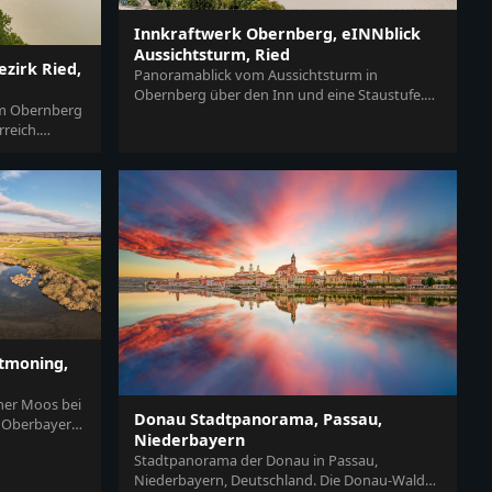
Innkraftwerk Obernberg, eINNblick
Aussichtsturm, Ried
ezirk Ried,
Panoramablick vom Aussichtsturm in
Obernberg über den Inn und eine Staustufe.
rm Obernberg
Bezirk Ried, Oberösterreich, Österreich.
rreich.
n...
ttmoning,
ner Moos bei
Donau Stadtpanorama, Passau,
, Oberbayern.
Niederbayern
Stadtpanorama der Donau in Passau,
Niederbayern, Deutschland. Die Donau-Wald