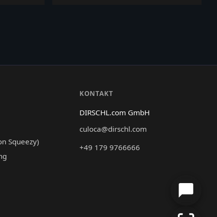
Region prägt die Flusslandschaft mit histor...
N
KONTAKT
DIRSCHL.com GmbH
culoca@dirschl.com
on Squeezy)
+49 179 9766666
ng