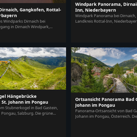
Windpark Panorama, Dirnaic
irnaich, Gangkofen, Rottal-
Inn, Niederbayern
rbayern
Windpark Panorama bei Dirnaich,
 Windparks Dirnaich bei
Landkreis Rottal-Inn, Niederbayer
ang in Dirnaich Windpark,
Felder im Holzland, Deutschland, u
andkreis Rottal-Inn,
...
gel Hängebrücke
Ortsansicht Panorama Bad Ga
St. Johann im Pongau
Johann im Pongau
 Stubnerkogel in Bad Gastein,
Panorama-Ortsansicht von Bad Gas
m Pongau, Salzburg. Die grüne
Johann im Pongau, Österreich. D
ft zeigt eine beeindruc...
im Pongau, Salzburg, ist eingebett