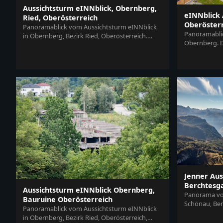
Aussichtsturm eINNblick, Obernberg,
eINNblick 
Ried, Oberösterreich
Oberöster
Panoramablick vom Aussichtsturm eINNblick
Panoramablic
in Obernberg, Bezirk Ried, Oberösterreich.
Obernberg. D
Weitläufige grüne Flusslandschaft a...
Landschaft im
Jenner Aus
Berchtesg
Aussichtsturm eINNblick Obernberg,
Panorama vom
Bauruine Oberösterreich
Schönau, Ber
Panoramablick vom Aussichtsturm eINNblick
Alpenlandsch
in Obernberg, Bezirk Ried, Oberösterreich,