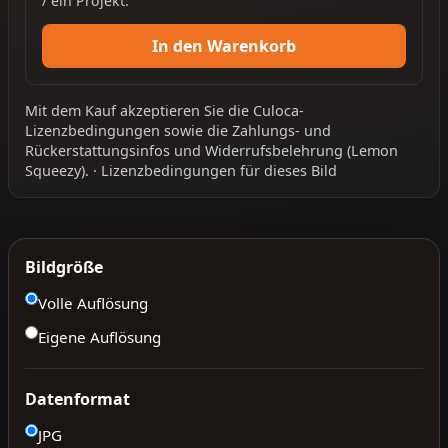
/ ein Projekt.
In den Warenkorb
Mit dem Kauf akzeptieren Sie die
Culoca-
Lizenzbedingungen
sowie die
Zahlungs- und
Rückerstattungsinfos
und
Widerrufsbelehrung
(Lemon
Squeezy).
·
Lizenzbedingungen für dieses Bild
Bildgröße
Volle Auflösung
Eigene Auflösung
Datenformat
JPG