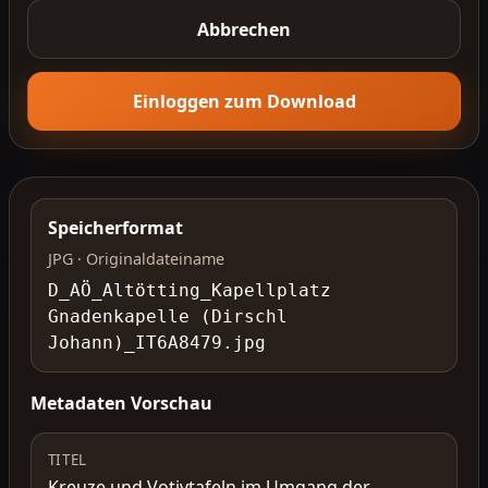
Abbrechen
Einloggen zum Download
Speicherformat
JPG · Originaldateiname
D_AÖ_Altötting_Kapellplatz
Gnadenkapelle (Dirschl
Johann)_IT6A8479.jpg
Metadaten Vorschau
TITEL
Kreuze und Votivtafeln im Umgang der