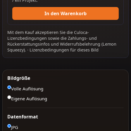
/ ein Projekt.
In den Warenkorb
Mit dem Kauf akzeptieren Sie die
Culoca-
Lizenzbedingungen
sowie die
Zahlungs- und
Rückerstattungsinfos
und
Widerrufsbelehrung
(Lemon
Squeezy).
·
Lizenzbedingungen für dieses Bild
Bildgröße
Volle Auflösung
Eigene Auflösung
Datenformat
JPG