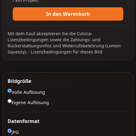
/ ein Projekt.
In den Warenkorb
Mit dem Kauf akzeptieren Sie die
Culoca-
Lizenzbedingungen
sowie die
Zahlungs- und
Rückerstattungsinfos
und
Widerrufsbelehrung
(Lemon
Squeezy).
·
Lizenzbedingungen für dieses Bild
Bildgröße
Volle Auflösung
Eigene Auflösung
Datenformat
JPG