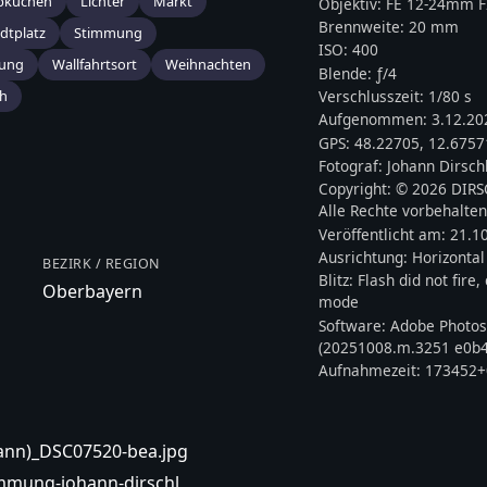
bkuchen
Lichter
Markt
Objektiv:
FE 12-24mm F
Brennweite:
20
mm
dtplatz
Stimmung
ISO:
400
tung
Wallfahrtsort
Weihnachten
Blende: ƒ/
4
ch
Verschlusszeit:
1/80 s
Aufgenommen:
3.12.20
GPS:
48.22705
,
12.6757
Fotograf:
Johann Dirsch
Copyright:
© 2026 DIR
Alle Rechte vorbehalten
Veröffentlicht am:
21.1
Ausrichtung:
Horizontal
BEZIRK / REGION
Blitz:
Flash did not fire
Oberbayern
mode
Software:
Adobe Photos
(20251008.m.3251 e0b4
Aufnahmezeit:
173452+
ohann)_DSC07520-bea.jpg
immung-johann-dirschl