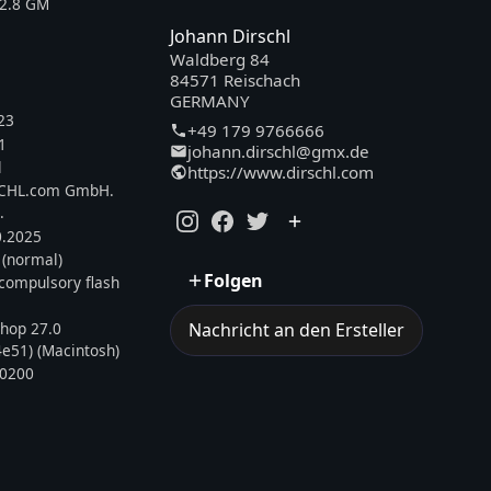
2.8 GM
Johann Dirschl
Waldberg 84
84571 Reischach
GERMANY
23
+49 179 9766666
1
johann.dirschl@gmx.de
l
https://www.dirschl.com
SCHL.com GmbH.
.
0.2025
 (normal)
Folgen
, compulsory flash
hop 27.0
Nachricht an den Ersteller
e51) (Macintosh)
0200