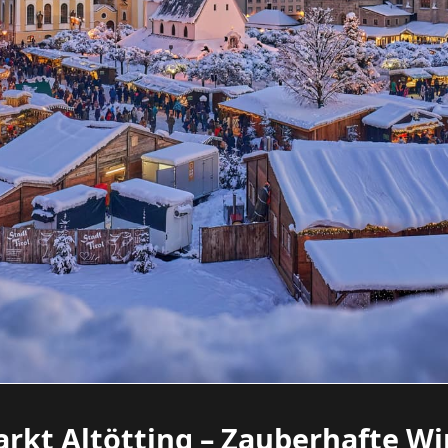
rkt Altötting – Zauberhafte W