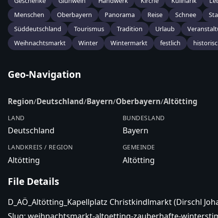
Geschenke
Glühwein
Handwerk
Kirche
Kulinarik
Le
Menschen
Oberbayern
Panorama
Reise
Schnee
Sta
Süddeutschland
Tourismus
Tradition
Urlaub
Veranstal
Weihnachtsmarkt
Winter
Wintermarkt
festlich
historis
Geo-Navigation
Region
/
Deutschland
/
Bayern
/
Oberbayern
/
Altötting
LAND
BUNDESLAND
Deutschland
Bayern
LANDKREIS / REGION
GEMEINDE
Altötting
Altötting
File Details
D_AÖ_Altötting_Kapellplatz Christkindlmarkt (Dirschl J
Slug:
weihnachtsmarkt-altoetting-zauberhafte-winterst