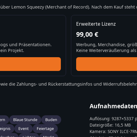
über Lemon Squeezy (Merchant of Record). Nach dem Kauf steht 
Erweiterte Lizenz
99,00 €
Blogs und Präsentationen.
Werbung, Merchandise, größ
ein Projekt.
Keine Weiterveräußerung als S
wie die
Zahlungs- und Rückerstattungsinfos
und
Widerrufsbeleh
Aufnahmedate
Auflösung:
9287
×
5337
p
ern
Blaue Stunde
Buden
Dateigröße:
16,5 MB
eignis
Event
Feiertage
Kamera:
SONY
ILCE-7R