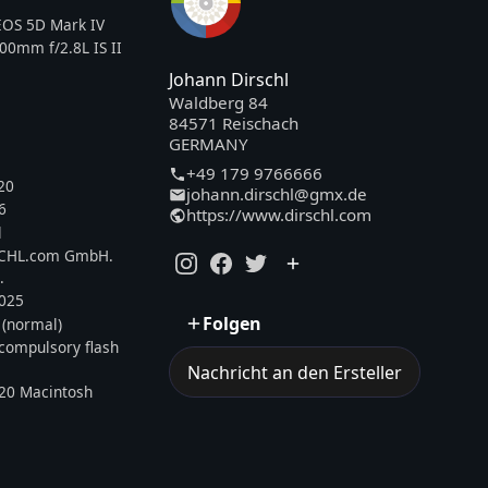
OS 5D Mark IV
00mm f/2.8L IS II
Johann Dirschl
Waldberg 84
84571 Reischach
GERMANY
+49 179 9766666
20
johann.dirschl@gmx.de
6
https://www.dirschl.com
l
SCHL.com GmbH.
.
2025
Folgen
 (normal)
, compulsory flash
Nachricht an den Ersteller
20 Macintosh