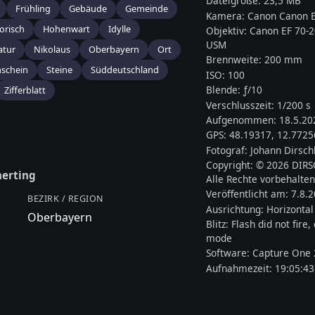
Dateigröße:
23,5 MB
Frühling
Gebäude
Gemeinde
Kamera:
Canon
Canon E
orisch
Hohenwart
Idylle
Objektiv:
Canon EF 70-2
USM
atur
Nikolaus
Oberbayern
Ort
Brennweite:
200
mm
schein
Steine
Süddeutschland
ISO:
100
Blende: ƒ/
10
Zifferblatt
Verschlusszeit:
1/200 s
Aufgenommen:
18.5.20
GPS:
48.19317
,
12.7725
Fotograf:
Johann Dirsch
Copyright:
© 2026 DIR
erting
Alle Rechte vorbehalten
Veröffentlicht am:
7.8.
BEZIRK / REGION
Ausrichtung:
Horizontal
Oberbayern
Blitz:
Flash did not fire
mode
Software:
Capture One 
Aufnahmezeit:
19:05:43