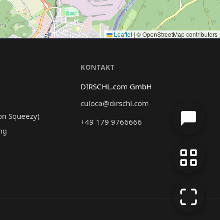
Leaflet
|
© OpenStreetMap contributors
N
KONTAKT
DIRSCHL.com GmbH
culoca@dirschl.com
on Squeezy)
+49 179 9766666
ng