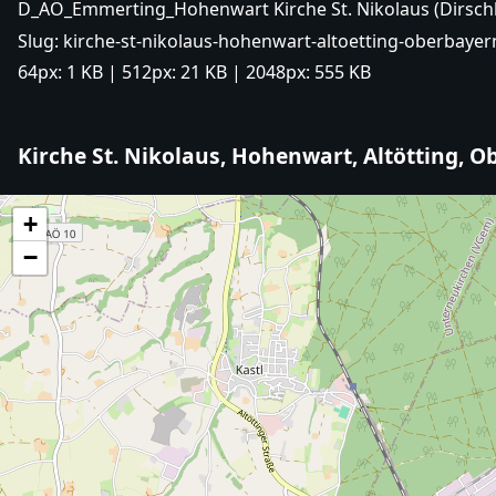
D_AÖ_Emmerting_Hohenwart Kirche St. Nikolaus (Dirsch
Slug:
kirche-st-nikolaus-hohenwart-altoetting-oberbayer
64px:
1 KB
| 512px:
21 KB
| 2048px:
555 KB
Kirche St. Nikolaus, Hohenwart, Altötting, 
+
−