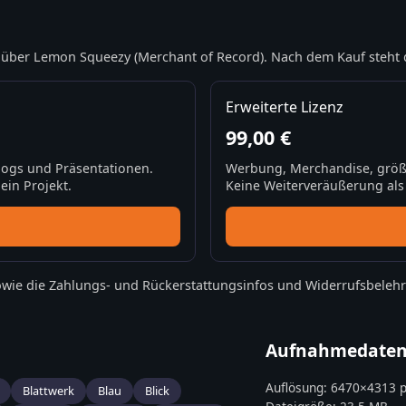
über Lemon Squeezy (Merchant of Record). Nach dem Kauf steht 
Erweiterte Lizenz
99,00 €
Blogs und Präsentationen.
Werbung, Merchandise, größ
ein Projekt.
Keine Weiterveräußerung als S
wie die
Zahlungs- und Rückerstattungsinfos
und
Widerrufsbeleh
Aufnahmedate
Auflösung:
6470
×
4313
p
Blattwerk
Blau
Blick