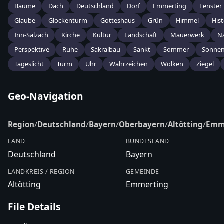
Bäume
Dach
Deutschland
Dorf
Emmerting
Fenster
Glaube
Glockenturm
Gotteshaus
Grün
Himmel
Hist
Inn-Salzach
Kirche
Kultur
Landschaft
Mauerwerk
N
Perspektive
Ruhe
Sakralbau
Sankt
Sommer
Sonnen
Tageslicht
Turm
Uhr
Wahrzeichen
Wolken
Ziegel
Geo-Navigation
Region
/
Deutschland
/
Bayern
/
Oberbayern
/
Altötting
/
Emm
LAND
BUNDESLAND
Deutschland
Bayern
LANDKREIS / REGION
GEMEINDE
Altötting
Emmerting
File Details