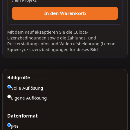
/ ein Projekt.
In den Warenkorb
Mit dem Kauf akzeptieren Sie die
Culoca-
Lizenzbedingungen
sowie die
Zahlungs- und
Rückerstattungsinfos
und
Widerrufsbelehrung
(Lemon
Squeezy).
·
Lizenzbedingungen für dieses Bild
Bildgröße
Volle Auflösung
Eigene Auflösung
Datenformat
JPG