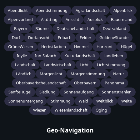
Abendlicht
Abendstimmung
Agrarlandschaft
Alpenblick
Alpenvorland
Altötting
Ansicht
Ausblick
Bauernland
Bayern
Bäume
DeutscheLandschaft
Deutschland
Dorf
Dorfansicht
Erlbach
Felder
GoldeneStunde
GrüneWiesen
Herbstfarben
Himmel
Horizont
Hügel
Idylle
Inn-Salzach
Kulturlandschaft
Landleben
Landschaft
Landwirtschaft
Licht
Lichtstimmung
Ländlich
Morgenlicht
Morgenstimmung
Natur
OberbayerischeLandschaft
Oberbayern
Panorama
SanfteHügel
Siedlung
Sonnenaufgang
Sonnenstrahlen
Sonnenuntergang
Stimmung
Wald
Weitblick
Weite
Wiesen
Wiesenlandschaft
Öging
Geo-Navigation