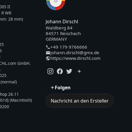
0S II
 R WR
5mm:
28
mm)
Johann Dirschl
Waldberg 84
84571 Reischach
GERMANY
25
+49 179 9766666
6
johann.dirschl@gmx.de
l
https://www.dirschl.com
SCHL.com GmbH.
.
2025
 (normal)
Folgen
hop 26.11
b1d) (Macintosh)
Nachricht an den Ersteller
0200