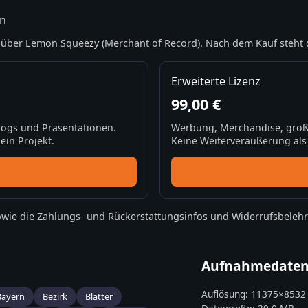
rn
über Lemon Squeezy (Merchant of Record). Nach dem Kauf steht 
Erweiterte Lizenz
99,00 €
Blogs und Präsentationen.
Werbung, Merchandise, größ
ein Projekt.
Keine Weiterveräußerung als S
wie die
Zahlungs- und Rückerstattungsinfos
und
Widerrufsbeleh
Aufnahmedate
Auflösung:
11375
×
8532
Bayern
Bezirk
Blätter