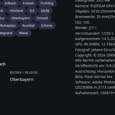
Dateigröße:
39,0 MB
Erlbach
Freizeit
Frühling
Kamera:
FUJIFILM
GFX10
nk
Holzland
ILE
Idylle
Objektiv:
GF20-35mmF4
Brennweite:
35
mm
(3
tur
Oberbayern
Ortsteil
ISO:
100
Ruheplatz
Rustikal
Schöne
Blende: ƒ/
7.1
Wegrand
Wiese
Verschlusszeit:
1/250 s
Aufgenommen:
14.5.20
GPS:
48.30989
,
12.7463
Fotograf:
Johann Dirsch
Copyright:
© 2026 DIR
Alle Rechte vorbehalten
ach
Veröffentlicht am:
9.8.
Ausrichtung:
Horizontal
BEZIRK / REGION
Blitz:
Flash did not fire
Oberbayern
Software:
Adobe Photos
(20250806.m.3173 cae8
Aufnahmezeit:
160819+