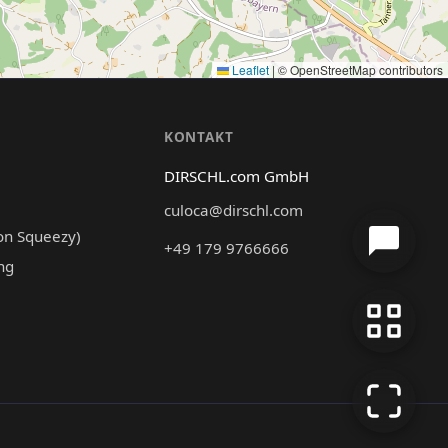
Leaflet
|
© OpenStreetMap contributors
N
KONTAKT
DIRSCHL.com GmbH
culoca@dirschl.com
on Squeezy)
+49 179 9766666
ng