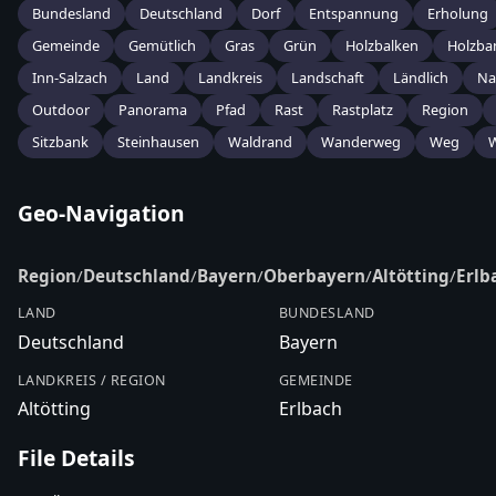
Bundesland
Deutschland
Dorf
Entspannung
Erholung
Gemeinde
Gemütlich
Gras
Grün
Holzbalken
Holzba
Inn-Salzach
Land
Landkreis
Landschaft
Ländlich
Na
Outdoor
Panorama
Pfad
Rast
Rastplatz
Region
Sitzbank
Steinhausen
Waldrand
Wanderweg
Weg
Geo-Navigation
Region
/
Deutschland
/
Bayern
/
Oberbayern
/
Altötting
/
Erlb
LAND
BUNDESLAND
Deutschland
Bayern
LANDKREIS / REGION
GEMEINDE
Altötting
Erlbach
File Details