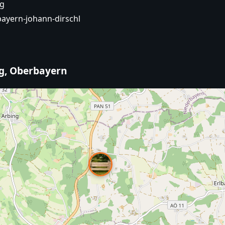
pg
bayern-johann-dirschl
ng, Oberbayern