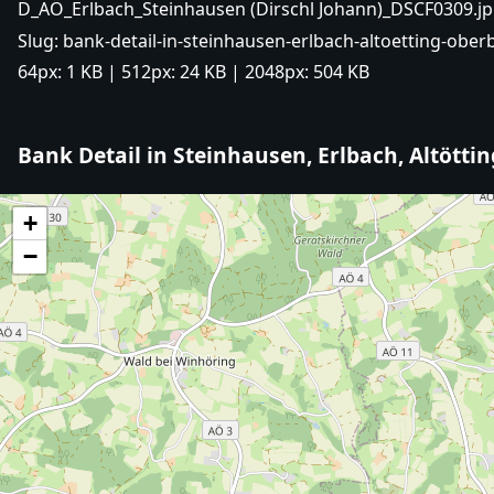
D_AÖ_Erlbach_Steinhausen (Dirschl Johann)_DSCF0309.j
Slug:
bank-detail-in-steinhausen-erlbach-altoetting-ober
64px:
1 KB
| 512px:
24 KB
| 2048px:
504 KB
Bank Detail in Steinhausen, Erlbach, Altötti
+
−