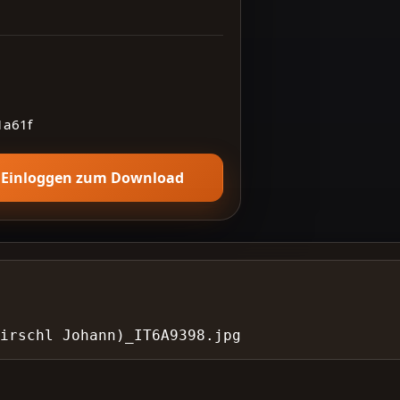
1a61f
Einloggen zum Download
Dirschl Johann)_IT6A9398.jpg