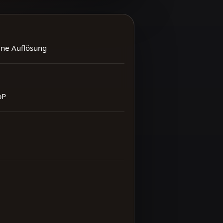
ene Auflösung
bP