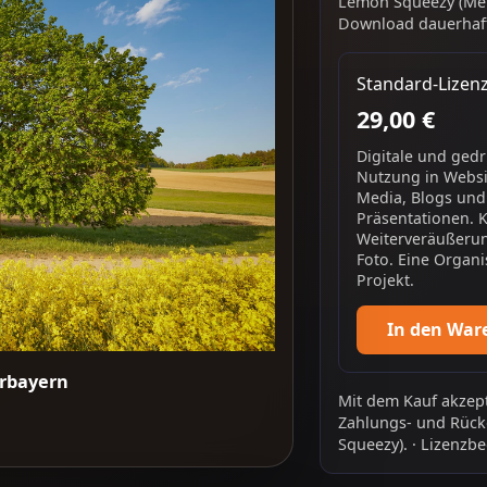
Lemon Squeezy (Mer
Download dauerhaft
Standard-Lizen
29,00 €
Digitale und ged
Nutzung in Websit
Media, Blogs und
Präsentationen. 
Weiterveräußerun
Foto. Eine Organi
Projekt.
In den War
erbayern
Mit dem Kauf akzept
Zahlungs- und Rück
Squeezy).
·
Lizenzbe