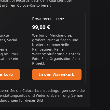
chant of Record). Nach dem Kauf steht der
 in Ihrem Culoca-Konto bereit.
z
Erweiterte Lizenz
99,00 €
ruckte
Werbung, Merchandise,
es, Social
größere Print-Auflagen und
breitere kommerzielle
Keine
Kampagnen. Keine
g als Stock-
Weiterveräußerung als Stock-
sation / ein
Foto. Eine Organisation / ein
Projekt.
enkorb
In den Warenkorb
ieren Sie die
Culoca-Lizenzbedingungen
sowie die
erstattungsinfos
und
Widerrufsbelehrung
(Lemon
dingungen für dieses Bild