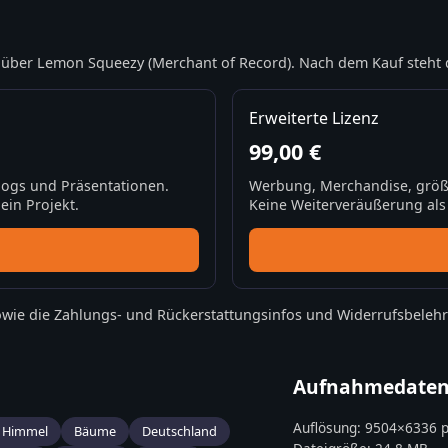
über Lemon Squeezy (Merchant of Record). Nach dem Kauf steht 
Erweiterte Lizenz
99,00 €
Blogs und Präsentationen.
Werbung, Merchandise, größ
ein Projekt.
Keine Weiterveräußerung als S
wie die
Zahlungs- und Rückerstattungsinfos
und
Widerrufsbeleh
Aufnahmedate
Auflösung:
9504
×
6336
p
r Himmel
Bäume
Deutschland