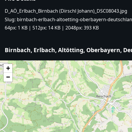
D_AÖ_Erlbach_Birnbach (Dirschl Johann)_DSC08043.jpg
Slug:
birnbach-erlbach-altoetting-oberbayern-deutschlan
64px:
1 KB
| 512px:
14 KB
| 2048px:
393 KB
Birnbach, Erlbach, Altötting, Oberbayern, D
+
−