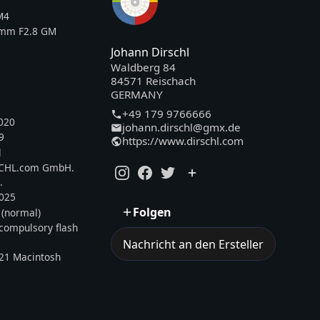
M4
0mm F2.8 GM
Johann Dirschl
Waldberg 84
84571 Reischach
GERMANY
+49 179 9766666
020
johann.dirschl@gmx.de
9
https://www.dirschl.com
l
SCHL.com GmbH.
.
2025
Folgen
 (normal)
, compulsory flash
Nachricht an den Ersteller
21 Macintosh