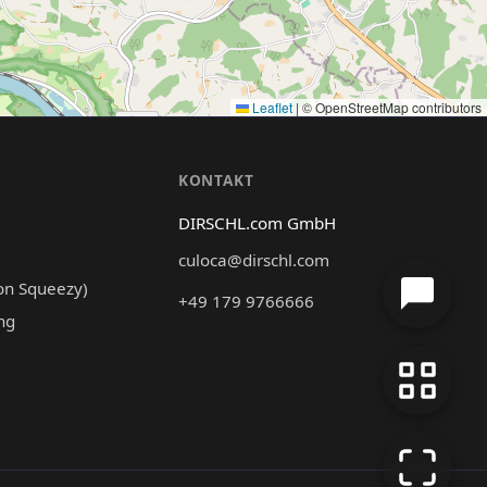
Leaflet
|
© OpenStreetMap contributors
N
KONTAKT
DIRSCHL.com GmbH
culoca@dirschl.com
on Squeezy)
+49 179 9766666
ng