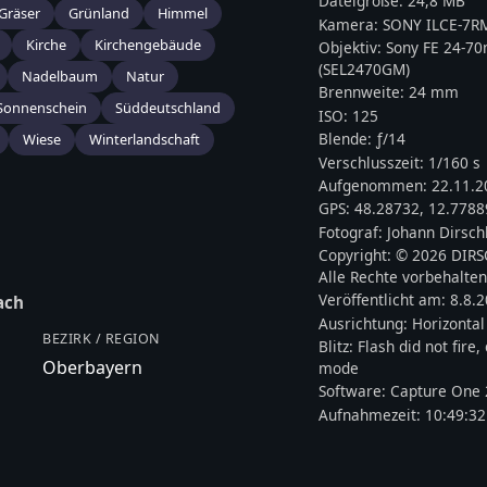
Dateigröße:
24,8 MB
Gräser
Grünland
Himmel
Kamera:
SONY
ILCE-7R
Kirche
Kirchengebäude
Objektiv:
Sony FE 24-7
(SEL2470GM)
Nadelbaum
Natur
Brennweite:
24
mm
Sonnenschein
Süddeutschland
ISO:
125
Blende: ƒ/
14
Wiese
Winterlandschaft
Verschlusszeit:
1/160 s
Aufgenommen:
22.11.2
GPS:
48.28732
,
12.7788
Fotograf:
Johann Dirsch
Copyright:
© 2026 DIR
Alle Rechte vorbehalten
Veröffentlicht am:
8.8.
ach
Ausrichtung:
Horizontal
BEZIRK / REGION
Blitz:
Flash did not fire
Oberbayern
mode
Software:
Capture One 
Aufnahmezeit:
10:49:32