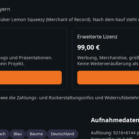
ayern
über Lemon Squeezy (Merchant of Record). Nach dem Kauf steht 
Erweiterte Lizenz
99,00 €
Blogs und Präsentationen.
Werbung, Merchandise, größ
ein Projekt.
Keine Weiterveräußerung als S
wie die
Zahlungs- und Rückerstattungsinfos
und
Widerrufsbeleh
Aufnahmedate
Auflösung:
9216
×
6144
p
ach
Blau
Bäume
Deutschland