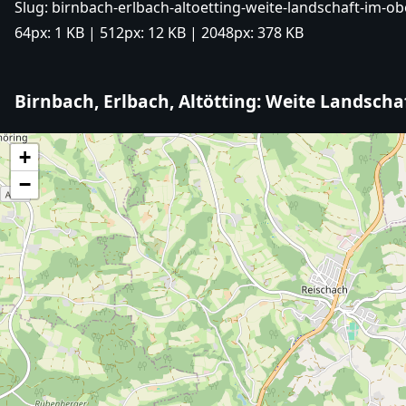
Slug:
birnbach-erlbach-altoetting-weite-landschaft-im-o
64px:
1 KB
| 512px:
12 KB
| 2048px:
378 KB
Birnbach, Erlbach, Altötting: Weite Landsch
+
−