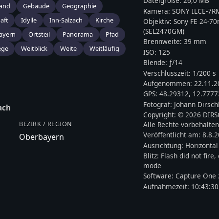
Dateigröße:
26,0 MB
land
Gebäude
Geographie
Kamera:
SONY
ILCE-7R
aft
Idylle
Inn-Salzach
Kirche
Objektiv:
Sony FE 24-7
(SEL2470GM)
ayern
Ortsteil
Panorama
Pfad
Brennweite:
39
mm
ge
Weitblick
Weite
Weitläufig
ISO:
125
Blende: ƒ/
14
Verschlusszeit:
1/200 s
Aufgenommen:
22.11.2
GPS:
48.29312
,
12.7777
Fotograf:
Johann Dirsch
ach
Copyright:
© 2026 DIR
Alle Rechte vorbehalten
BEZIRK / REGION
Veröffentlicht am:
8.8.
Oberbayern
Ausrichtung:
Horizontal
Blitz:
Flash did not fire
mode
Software:
Capture One 
Aufnahmezeit:
10:43:30