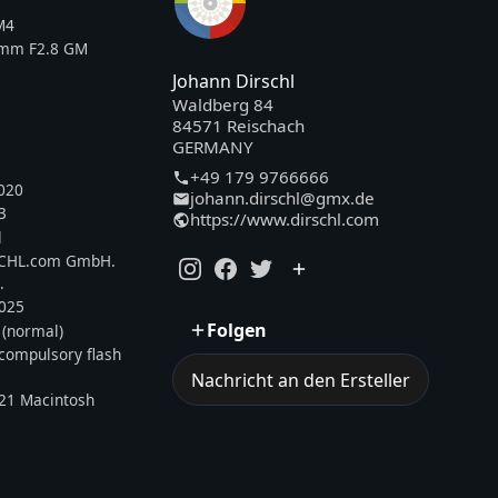
M4
0mm F2.8 GM
Johann Dirschl
Waldberg 84
84571 Reischach
GERMANY
+49 179 9766666
020
johann.dirschl@gmx.de
3
https://www.dirschl.com
l
SCHL.com GmbH.
.
2025
Folgen
 (normal)
, compulsory flash
Nachricht an den Ersteller
21 Macintosh