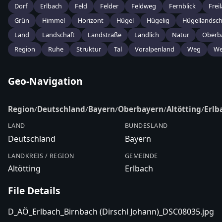
Dorf
Erlbach
Feld
Felder
Feldweg
Fernblick
Frei
Grün
Himmel
Horizont
Hügel
Hügelig
Hügellandsch
Land
Landschaft
Landstraße
Ländlich
Natur
Oberb
Region
Ruhe
Struktur
Tal
Voralpenland
Weg
We
Geo-Navigation
Region
/
Deutschland
/
Bayern
/
Oberbayern
/
Altötting
/
Erlb
LAND
BUNDESLAND
Deutschland
Bayern
LANDKREIS / REGION
GEMEINDE
Altötting
Erlbach
File Details
D_AÖ_Erlbach_Birnbach (Dirschl Johann)_DSC08035.jpg