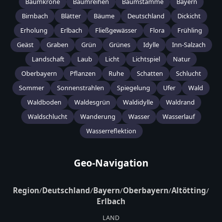
Baumkrone
Baumreihen
Baumstämme
Bayern
Birnbach
Blätter
Bäume
Deutschland
Dickicht
Erholung
Erlbach
Fließgewässer
Flora
Frühling
Geäst
Graben
Grün
Grünes
Idylle
Inn-Salzach
Landschaft
Laub
Licht
Lichtspiel
Natur
Oberbayern
Pflanzen
Ruhe
Schatten
Schlucht
Sommer
Sonnenstrahlen
Spiegelung
Ufer
Wald
Waldboden
Waldesgrün
Waldidylle
Waldrand
Waldschlucht
Wanderung
Wasser
Wasserlauf
Wasserreflektion
Geo-Navigation
Region
/
Deutschland
/
Bayern
/
Oberbayern
/
Altötting
/
Erlbach
LAND