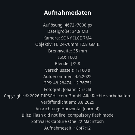
Aufnahmedaten
Auflösung:
4672
×
7008
px
Dateigröße:
34,8 MB
Kamera:
SONY
ILCE-7M4
Objektiv:
FE 24-70mm F2.8 GM II
Brennweite:
35
mm
ISO:
1600
Blende: ƒ/
2.8
Verschlusszeit:
1/160 s
Aufgenommen:
4.6.2022
GPS:
48.28474
,
12.76751
Fotograf:
Johann Dirschl
Copyright:
© 2026 DIRSCHL.com GmbH. Alle Rechte vorbehalten.
Veröffentlicht am:
8.8.2025
Ausrichtung:
Horizontal (normal)
Blitz:
Flash did not fire, compulsory flash mode
Software:
Capture One 22 Macintosh
Aufnahmezeit:
18:47:12