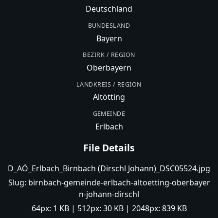
Deutschland
BUNDESLAND
Bayern
BEZIRK / REGION
Oberbayern
LANDKREIS / REGION
Altötting
GEMEINDE
Erlbach
File Details
D_AÖ_Erlbach_Birnbach (Dirschl Johann)_DSC05524.jpg
Slug:
birnbach-gemeinde-erlbach-altoetting-oberbayer
n-johann-dirschl
64px:
1 KB
| 512px:
30 KB
| 2048px:
839 KB