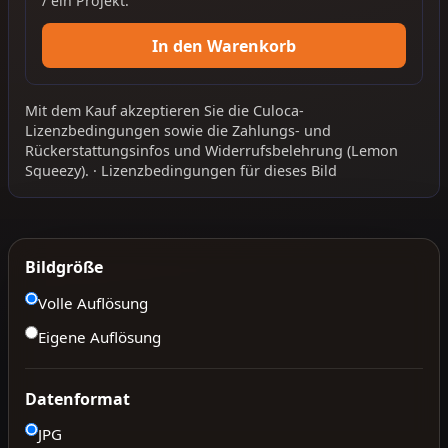
/ ein Projekt.
In den Warenkorb
Mit dem Kauf akzeptieren Sie die
Culoca-
Lizenzbedingungen
sowie die
Zahlungs- und
Rückerstattungsinfos
und
Widerrufsbelehrung
(Lemon
Squeezy).
·
Lizenzbedingungen für dieses Bild
Bildgröße
Volle Auflösung
Eigene Auflösung
Datenformat
JPG