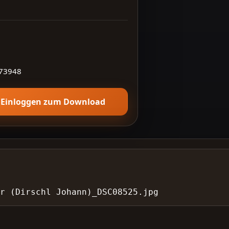
73948
Einloggen zum Download
er (Dirschl Johann)_DSC08525.jpg