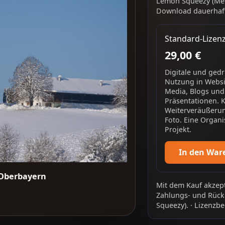
Lemon Squeezy (Mer
Download dauerhaft
Standard-Lizen
29,00 €
Digitale und ged
Nutzung in Websit
Media, Blogs und
Präsentationen. 
Weiterveräußerun
Foto. Eine Organi
Projekt.
In den War
, Oberbayern
Mit dem Kauf akzept
Zahlungs- und Rück
Squeezy).
·
Lizenzbe