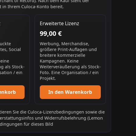
chant of Record). Nach dem Kauf steht der
 in Ihrem Culoca-Konto bereit.
z
Erweiterte Lizenz
99,00 €
ruckte
Werbung, Merchandise,
es, Social
größere Print-Auflagen und
breitere kommerzielle
Keine
Kampagnen. Keine
g als Stock-
Weiterveräußerung als Stock-
sation / ein
Foto. Eine Organisation / ein
Projekt.
enkorb
In den Warenkorb
ieren Sie die
Culoca-Lizenzbedingungen
sowie die
erstattungsinfos
und
Widerrufsbelehrung
(Lemon
dingungen für dieses Bild