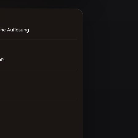
ene Auflösung
bP