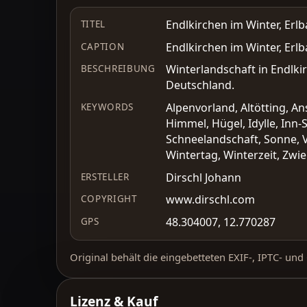
Endlkirchen im Winter, Erlb
TITEL
Endlkirchen im Winter, Erlb
CAPTION
Winterlandschaft in Endlkir
BESCHREIBUNG
Deutschland.
Alpenvorland, Altötting, An
KEYWORDS
Himmel, Hügel, Idylle, Inn-
Schneelandschaft, Sonne, 
Wintertag, Winterzeit, Zwi
Dirschl Johann
ERSTELLER
www.dirschl.com
COPYRIGHT
48.304007, 12.770287
GPS
Original behält die eingebetteten EXIF-, IPTC- un
Lizenz & Kauf