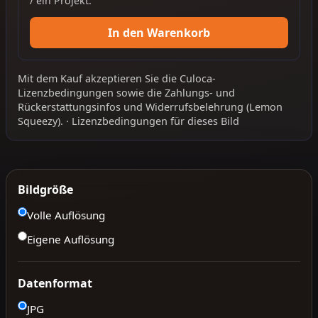
/ ein Projekt.
In den Warenkorb
Mit dem Kauf akzeptieren Sie die
Culoca-
Lizenzbedingungen
sowie die
Zahlungs- und
Rückerstattungsinfos
und
Widerrufsbelehrung
(Lemon
Squeezy).
·
Lizenzbedingungen für dieses Bild
Bildgröße
Volle Auflösung
Eigene Auflösung
Datenformat
JPG